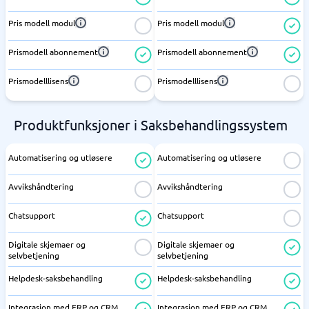
Pris modell modul
Pris modell modul
Prismodell abonnement
Prismodell abonnement
Prismodelllisens
Prismodelllisens
Produktfunksjoner i Saksbehandlingssystem
Automatisering og utløsere
Automatisering og utløsere
Avvikshåndtering
Avvikshåndtering
Chatsupport
Chatsupport
Digitale skjemaer og
Digitale skjemaer og
selvbetjening
selvbetjening
Helpdesk-saksbehandling
Helpdesk-saksbehandling
Integrasjon med ERP og CRM
Integrasjon med ERP og CRM