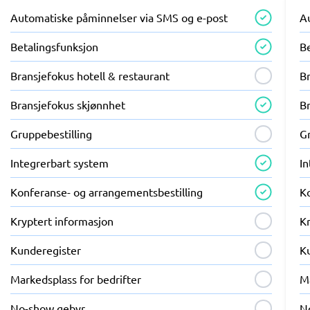
Automatiske påminnelser via SMS og e-post
A
Betalingsfunksjon
B
Bransjefokus hotell & restaurant
Br
Bransjefokus skjønnhet
B
Gruppebestilling
G
Integrerbart system
I
Konferanse- og arrangementsbestilling
K
Kryptert informasjon
K
Kunderegister
K
Markedsplass for bedrifter
Ma
No-show gebyr
N