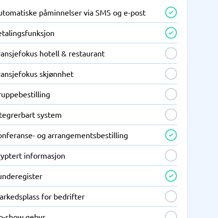
utomatiske påminnelser via SMS og e-post
etalingsfunksjon
ansjefokus hotell & restaurant
ransjefokus skjønnhet
ruppebestilling
ntegrerbart system
onferanse- og arrangementsbestilling
ryptert informasjon
underegister
rkedsplass for bedrifter
o-show gebyr