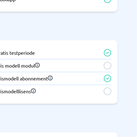
Samsvar
Fysiske sikkerhetssystemer
Consent management platform
Cybersikkerhetsprogram
Databeskyttelse og GDPR
atis testperiode
Endpoint security
ris modell modul
rismodell abonnement
ismodelllisens