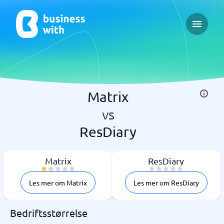
Open ma
Matrix
vs
ResDiary
Matrix
ResDiary
Les mer om Matrix
Les mer om ResDiary
Bedriftsstørrelse