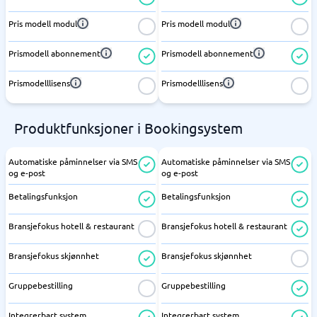
Pris modell modul
Pris modell modul
Prismodell abonnement
Prismodell abonnement
Prismodelllisens
Prismodelllisens
Produktfunksjoner i Bookingsystem
Automatiske påminnelser via SMS
Automatiske påminnelser via SMS
og e-post
og e-post
Betalingsfunksjon
Betalingsfunksjon
Bransjefokus hotell & restaurant
Bransjefokus hotell & restaurant
Bransjefokus skjønnhet
Bransjefokus skjønnhet
Gruppebestilling
Gruppebestilling
Integrerbart system
Integrerbart system