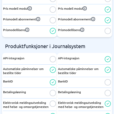
Pris modell modul
Pris modell modul
Prismodell abonnement
Prismodell abonnement
Prismodelllisens
Prismodelllisens
Produktfunksjoner i Journalsystem
API-integrasjon
API-integrasjon
Automatiske påminnelser om
Automatiske påminnelser om
bestilte tider
bestilte tider
BankID
BankID
Betalingsløsning
Betalingsløsning
Elektronisk meldingsutveksling
Elektronisk meldingsutveksling
med helse- og omsorgstjenesten
med helse- og omsorgstjenesten