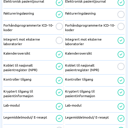
Elektronisk pasientjournal
Elektronisk pasientjournal
Faktureringsløsning
Faktureringsløsning
Forhåndsprogrammerte ICD-10-
Forhåndsprogrammerte ICD-10-
koder
koder
Integrert mot eksterne
Integrert mot eksterne
laboratorier
laboratorier
Kalenderoversikt
Kalenderoversikt
Koblet til nasjonalt
Koblet til nasjonalt
pasientregister (NPR)
pasientregister (NPR)
Kontroller tilgang
Kontroller tilgang
Kryptert tilgang til
Kryptert tilgang til
pasientinformasjon
pasientinformasjon
Lab-modul
Lab-modul
Legemiddelmodul/ E-resept
Legemiddelmodul/ E-resept