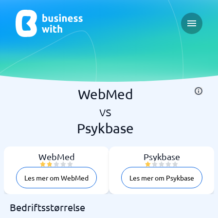
Open ma
WebMed
vs
Psykbase
WebMed
Psykbase
Les mer om WebMed
Les mer om Psykbase
Bedriftsstørrelse