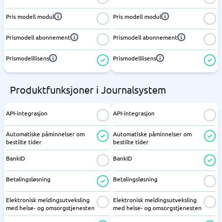
Pris modell modul
Pris modell modul
Prismodell abonnement
Prismodell abonnement
Prismodelllisens
Prismodelllisens
Produktfunksjoner i Journalsystem
API-integrasjon
API-integrasjon
Automatiske påminnelser om
Automatiske påminnelser om
bestilte tider
bestilte tider
BankID
BankID
Betalingsløsning
Betalingsløsning
Elektronisk meldingsutveksling
Elektronisk meldingsutveksling
med helse- og omsorgstjenesten
med helse- og omsorgstjenesten