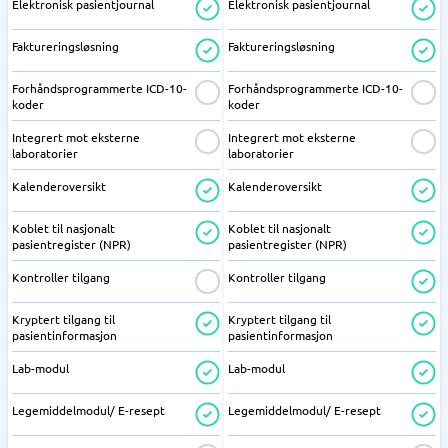
Elektronisk pasientjournal
Elektronisk pasientjournal
Faktureringsløsning
Faktureringsløsning
Forhåndsprogrammerte ICD-10-
Forhåndsprogrammerte ICD-10-
koder
koder
Integrert mot eksterne
Integrert mot eksterne
laboratorier
laboratorier
Kalenderoversikt
Kalenderoversikt
Koblet til nasjonalt
Koblet til nasjonalt
pasientregister (NPR)
pasientregister (NPR)
Kontroller tilgang
Kontroller tilgang
Kryptert tilgang til
Kryptert tilgang til
pasientinformasjon
pasientinformasjon
Lab-modul
Lab-modul
Legemiddelmodul/ E-resept
Legemiddelmodul/ E-resept