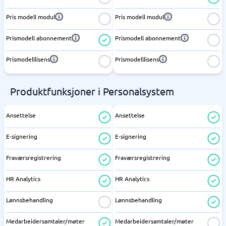
Pris modell modul
Pris modell modul
Prismodell abonnement
Prismodell abonnement
Prismodelllisens
Prismodelllisens
Produktfunksjoner i Personalsystem
Ansettelse
Ansettelse
E-signering
E-signering
Fraværsregistrering
Fraværsregistrering
HR Analytics
HR Analytics
Lønnsbehandling
Lønnsbehandling
Medarbeidersamtaler/møter
Medarbeidersamtaler/møter