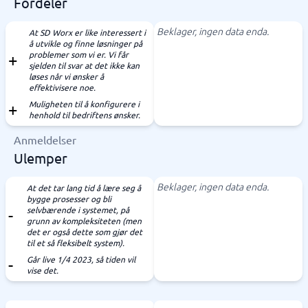
Fordeler
Beklager, ingen data enda.
At SD Worx er like interessert i
å utvikle og finne løsninger på
problemer som vi er. Vi får
sjelden til svar at det ikke kan
løses når vi ønsker å
effektivisere noe.
Muligheten til å konfigurere i
henhold til bedriftens ønsker.
Anmeldelser
Ulemper
Beklager, ingen data enda.
At det tar lang tid å lære seg å
bygge prosesser og bli
selvbærende i systemet, på
grunn av kompleksiteten (men
det er også dette som gjør det
til et så fleksibelt system).
Går live 1/4 2023, så tiden vil
vise det.