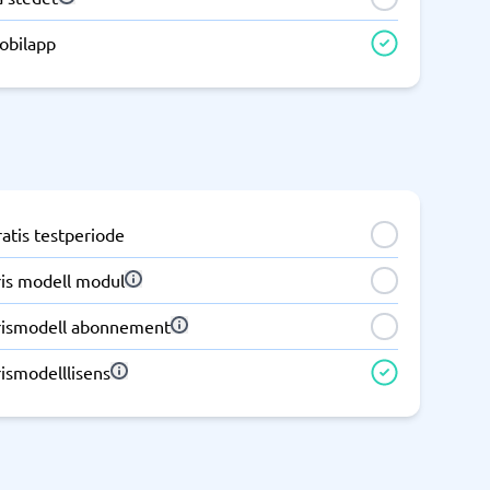
obilapp
Samsvar
Fysiske sikkerhetssystemer
Consent management platform
Cybersikkerhetsprogram
Databeskyttelse og GDPR
Endpoint security
atis testperiode
ris modell modul
rismodell abonnement
ismodelllisens