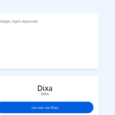
klager, ingen data enda.
Dixa
DIXA
Les mer om Dixa