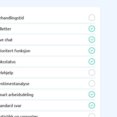
ehandlingstid
lletter
ve chat
ioritert funksjon
aksstatus
lvhjelp
entimentanalyse
mart arbeidsdeling
tandard svar
atistikk og rapporter