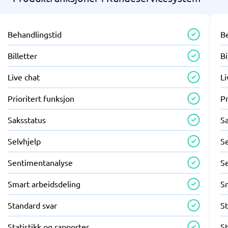
Behandlingstid
B
Billetter
Bi
Live chat
Li
Prioritert funksjon
Pr
Saksstatus
S
Selvhjelp
Se
Sentimentanalyse
S
Smart arbeidsdeling
S
Standard svar
S
Statistikk og rapporter
St