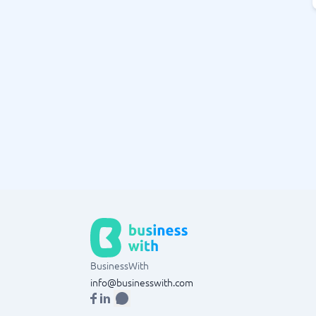
BusinessWith
info@businesswith.com