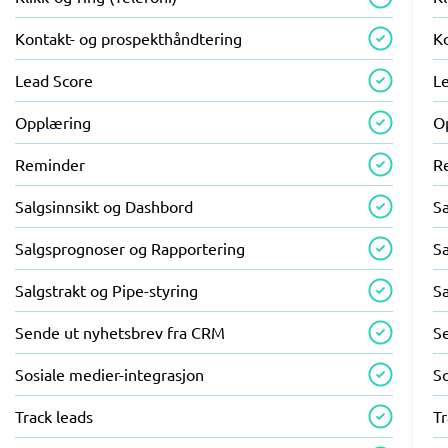
Kontakt- og prospekthåndtering
K
Lead Score
L
Opplæring
O
Reminder
R
Salgsinnsikt og Dashbord
S
Salgsprognoser og Rapportering
S
Salgstrakt og Pipe-styring
Sa
Sende ut nyhetsbrev fra CRM
S
Sosiale medier-integrasjon
So
Track leads
Tr