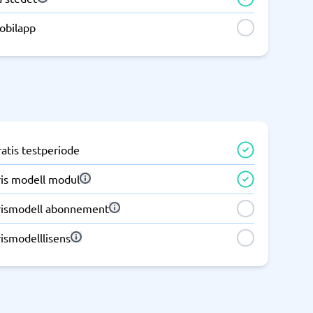
obilapp
Samsvar
Fysiske sikkerhetssystemer
Consent management platform
Cybersikkerhetsprogram
Databeskyttelse og GDPR
Endpoint security
atis testperiode
ris modell modul
rismodell abonnement
ismodelllisens