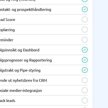
ontakt- og prospekthåndtering
ead Score
pplæring
eminder
algsinnsikt og Dashbord
algsprognoser og Rapportering
lgstrakt og Pipe-styring
ende ut nyhetsbrev fra CRM
siale medier-integrasjon
ack leads