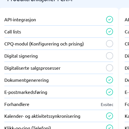
API-integrasjon
A
Call lists
Ca
CPQ-modul (Konfigurering och prising)
C
Digital signering
Di
Digitaliserte salgsprosesser
Di
Dokumentgenerering
D
E-postmarkedsføring
E
Forhandlere
F
Exsitec
Kalender- og aktivitetssynkronisering
Ka
Klikk-og-ring (Telefoni)
Kl