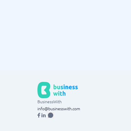
BusinessWith
info@businesswith.com