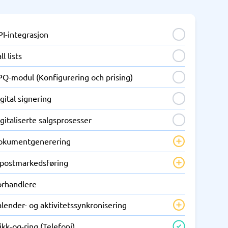
PI-integrasjon
ll lists
PQ-modul (Konfigurering och prising)
gital signering
gitaliserte salgsprosesser
okumentgenerering
-postmarkedsføring
orhandlere
lender- og aktivitetssynkronisering
ikk-og-ring (Telefoni)