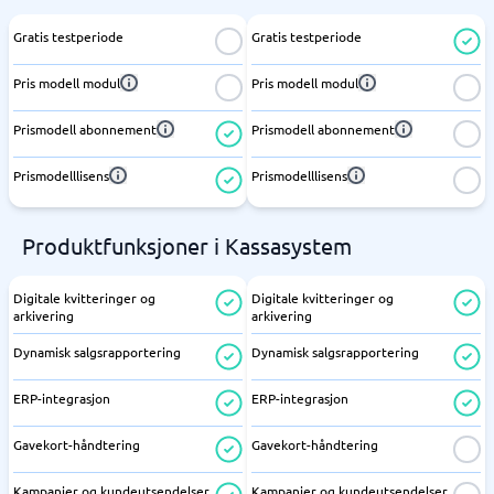
Gratis testperiode
Gratis testperiode
Pris modell modul
Pris modell modul
Prismodell abonnement
Prismodell abonnement
Prismodelllisens
Prismodelllisens
Produktfunksjoner i Kassasystem
Digitale kvitteringer og
Digitale kvitteringer og
arkivering
arkivering
Dynamisk salgsrapportering
Dynamisk salgsrapportering
ERP-integrasjon
ERP-integrasjon
Gavekort-håndtering
Gavekort-håndtering
Kampanjer og kundeutsendelser
Kampanjer og kundeutsendelser