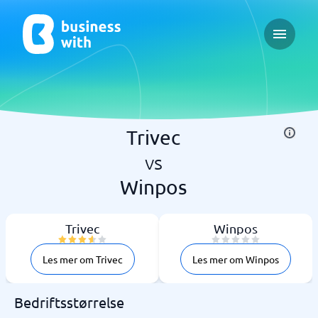
Open ma
Trivec
vs
Winpos
Trivec
Winpos
Les mer om Trivec
Les mer om Winpos
Bedriftsstørrelse