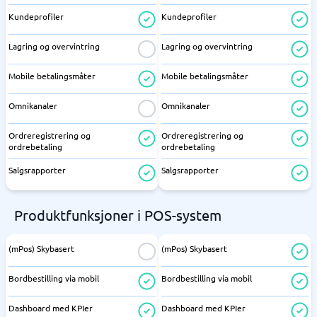
Kundeprofiler
Kundeprofiler
Lagring og overvintring
Lagring og overvintring
Mobile betalingsmåter
Mobile betalingsmåter
Omnikanaler
Omnikanaler
Ordreregistrering og
Ordreregistrering og
ordrebetaling
ordrebetaling
Salgsrapporter
Salgsrapporter
Produktfunksjoner i POS-system
(mPos) Skybasert
(mPos) Skybasert
Bordbestilling via mobil
Bordbestilling via mobil
Dashboard med KPIer
Dashboard med KPIer