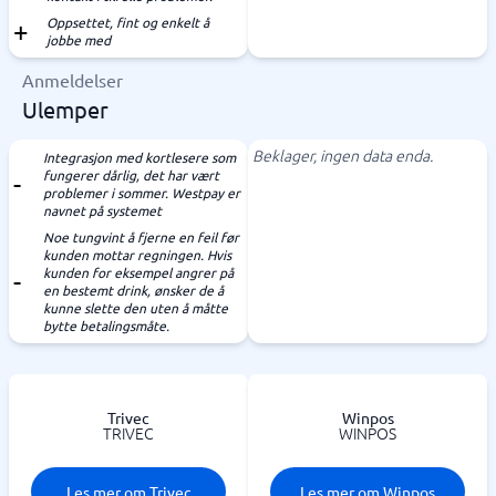
Oppsettet, fint og enkelt å
jobbe med
Anmeldelser
Ulemper
Beklager, ingen data enda.
Integrasjon med kortlesere som
fungerer dårlig, det har vært
problemer i sommer. Westpay er
navnet på systemet
Noe tungvint å fjerne en feil før
kunden mottar regningen. Hvis
kunden for eksempel angrer på
en bestemt drink, ønsker de å
kunne slette den uten å måtte
bytte betalingsmåte.
Trivec
Winpos
TRIVEC
WINPOS
Les mer om Trivec
Les mer om Winpos