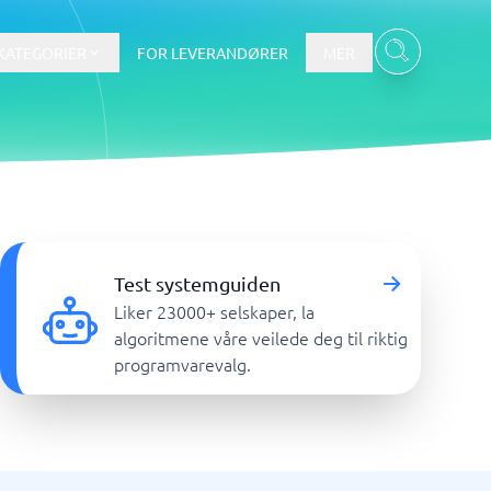
KATEGORIER
FOR LEVERANDØRER
MER
Data & Analyse
tware
Integrasjonsplattform
Verktøy for nettbaserte
Test systemguiden
spørreundersøkelser
Liker 23000+ selskaper, la
BI-verktøy
algoritmene våre veilede deg til riktig
Budsjettering og prognoser
programvarevalg.
Budsjettverktøy
Digital asset management-system
Finansiell rapportering
Vis alle 7 →