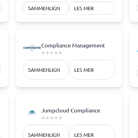
SAMMENLIGN
LES MER
ering og ATS
Saksbehandling
em
Saksbehandlingssystem
ringssystem
Helpdesk system
Kundeservicesystem
Compliance Management
SAMMENLIGN
LES MER
rosjekt
artleggingsverktøy
verktøy
ledelseverktøy
styringsverktøy
planlegging
ortering app
istreringssystem
rdresystem
gsplanlegging
ce
Jumpcloud Compliance
ringssystem
ister
ingsverktøy
3 →
SAMMENLIGN
LES MER