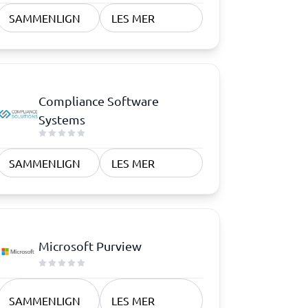
SAMMENLIGN
LES MER
Samsvar
Fysiske sikkerhetssystemer
Consent management platform
Cybersikkerhetsprogram
Compliance Software
Databeskyttelse og GDPR
Systems
Endpoint security
SAMMENLIGN
LES MER
Microsoft Purview
SAMMENLIGN
LES MER