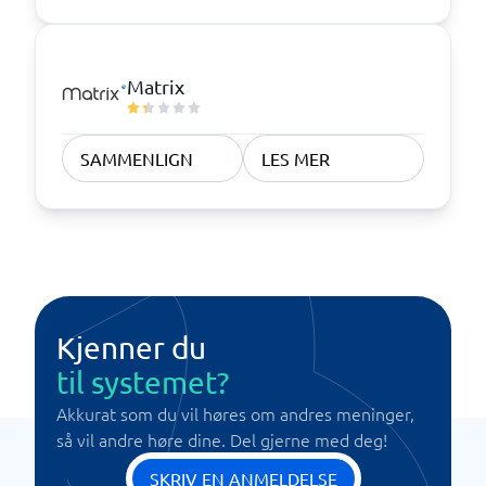
Matrix
SAMMENLIGN
LES MER
Kjenner du
til systemet?
Akkurat som du vil høres om andres meninger,
så vil andre høre dine. Del gjerne med deg!
SKRIV EN ANMELDELSE