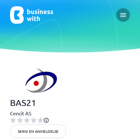
Open ma
BAS21
Cencit AS
SKRIV EN ANMELDELSE