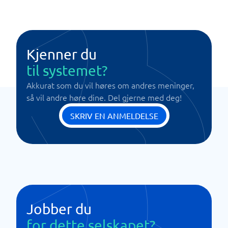
Kjenner du
til systemet?
Akkurat som du vil høres om andres meninger,
så vil andre høre dine. Del gjerne med deg!
SKRIV EN ANMELDELSE
Jobber du
for dette selskapet?