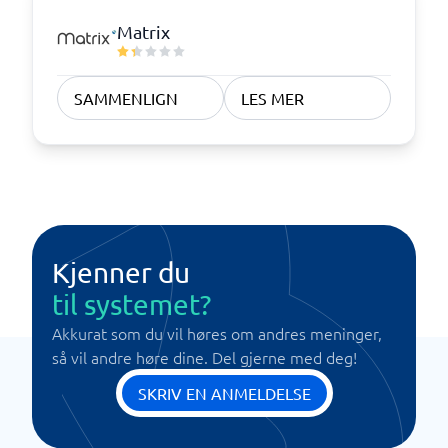
Matrix
SAMMENLIGN
LES MER
Kjenner du
til systemet?
Akkurat som du vil høres om andres meninger,
så vil andre høre dine. Del gjerne med deg!
SKRIV EN ANMELDELSE