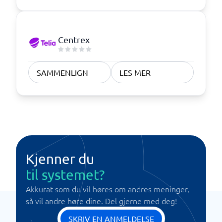
Centrex
SAMMENLIGN
LES MER
Kjenner du
til systemet?
Akkurat som du vil høres om andres meninger,
så vil andre høre dine. Del gjerne med deg!
SKRIV EN ANMELDELSE