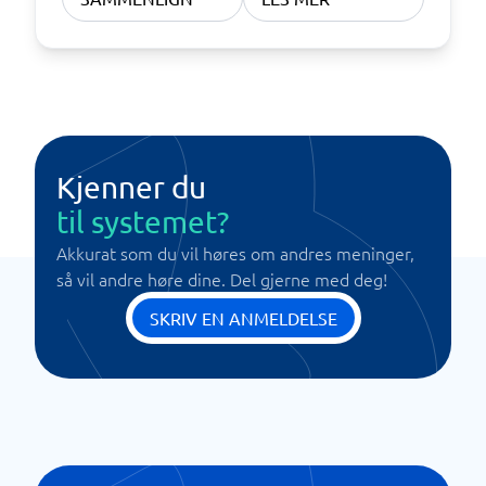
Kjenner du
til systemet?
Akkurat som du vil høres om andres meninger,
så vil andre høre dine. Del gjerne med deg!
SKRIV EN ANMELDELSE