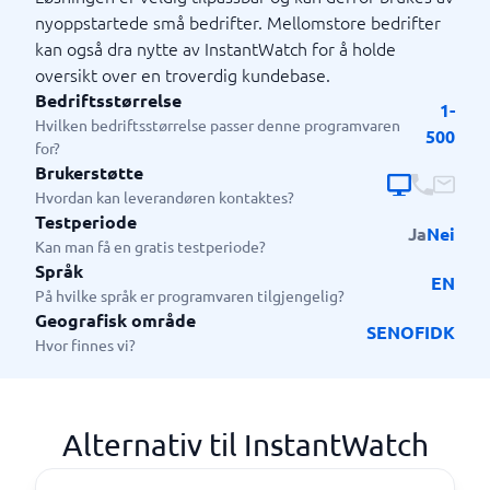
nyoppstartede små bedrifter. Mellomstore bedrifter
kan også dra nytte av InstantWatch for å holde
oversikt over en troverdig kundebase.
Bedriftsstørrelse
1-
Hvilken bedriftsstørrelse passer denne programvaren
500
for?
Brukerstøtte
Hvordan kan leverandøren kontaktes?
Testperiode
Ja
Nei
Kan man få en gratis testperiode?
Språk
EN
På hvilke språk er programvaren tilgjengelig?
Geografisk område
SE
NO
FI
DK
Hvor finnes vi?
Alternativ til InstantWatch