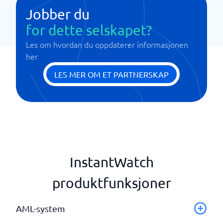
Jobber du
for dette selskapet?
Les om hvordan du oppdaterer informasjonen
her
LES MER OM ET PARTNERSKAP
InstantWatch
produktfunksjoner
AML-system