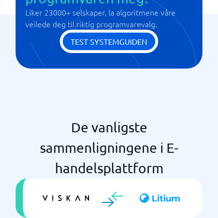
Liker 23000+ selskaper, la algoritmene våre
Omnikanal/Unified Handel
veilede deg til riktig programvarevalg.
PIM-Integrasjon (Produktinformasjon)
Plug-in & App Marketplace
TEST SYSTEMGUIDEN
Prislister
Salgsanalyse & Rapportering
Søkemotoroptimalisering (SEO)
De vanligste
sammenligningene i E-
handelsplattform