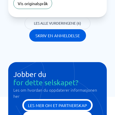
Vis originalspråk
LES ALLE VURDERINGENE (6)
SKRIV EN ANMELDELSE
Jobber du
for dette selskapet?
Les om hvordan du oppdaterer informasjonen
her
LES MER OM ET PARTNERSKAP