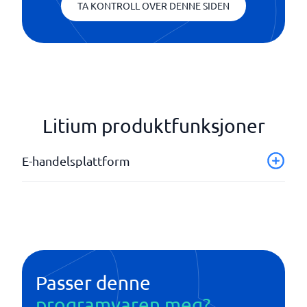
TA KONTROLL OVER DENNE SIDEN
Litium produktfunksjoner
E-handelsplattform
AI-drevne Produktanbefalinger
Automatisert Markedsføring
Avansert Prissetting & Trinnpriser
Headless/Decoupled Støtte
Innebygd CMS (Publiseringsverktøy)
Passer denne
Koble til eksterne markedsplasser
programvaren meg?
Kundesegmentering & Grupper