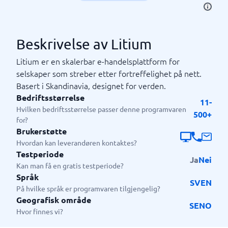
Beskrivelse av Litium
Litium er en skalerbar e-handelsplattform for
selskaper som streber etter fortreffelighet på nett.
Basert i Skandinavia, designet for verden.
Bedriftsstørrelse
11-
Hvilken bedriftsstørrelse passer denne programvaren
500+
for?
Brukerstøtte
Hvordan kan leverandøren kontaktes?
Testperiode
Ja
Nei
Kan man få en gratis testperiode?
Språk
SV
EN
På hvilke språk er programvaren tilgjengelig?
Geografisk område
SE
NO
Hvor finnes vi?