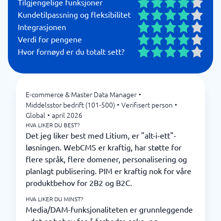
Tilgjengelige funksjoner
Kundetilpassning og fleksibilitet
Integrasjonen
Verdi for pengene
Hvor fornøyd er du totalt sett?
E-commerce & Master Data Manager
•
Middelsstor bedrift (101-500)
•
Verifisert person
•
Global
•
april 2026
HVA LIKER DU BEST?
Det jeg liker best med Litium, er "alt-i-ett"-
løsningen. WebCMS er kraftig, har støtte for
flere språk, flere domener, personalisering og
planlagt publisering. PIM er kraftig nok for våre
produktbehov for 2B2 og B2C.
HVA LIKER DU MINST?
Media/DAM-funksjonaliteten er grunnleggende