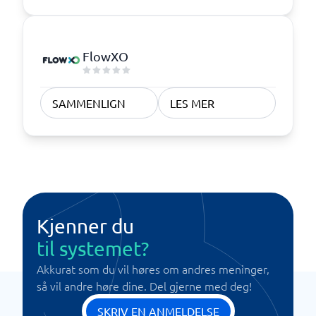
FlowXO
SAMMENLIGN
LES MER
Kjenner du
til systemet?
Akkurat som du vil høres om andres meninger,
så vil andre høre dine. Del gjerne med deg!
SKRIV EN ANMELDELSE