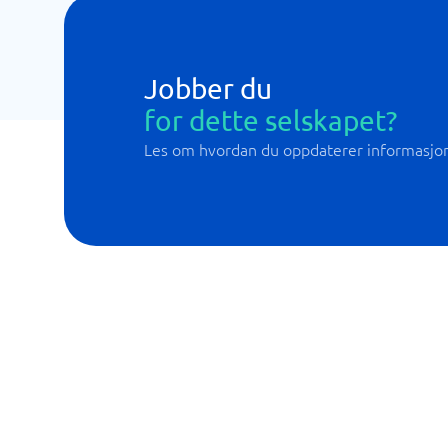
Jobber du
for dette selskapet?
Les om hvordan du oppdaterer informasjo