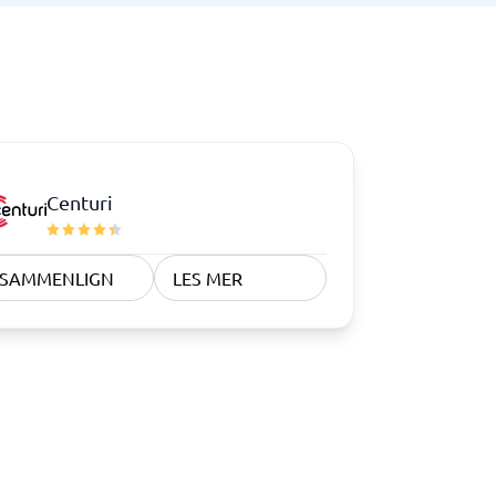
Samsvar
Fysiske sikkerhetssystemer
Consent management platform
Cybersikkerhetsprogram
Databeskyttelse og GDPR
Endpoint security
Centuri
SAMMENLIGN
LES MER