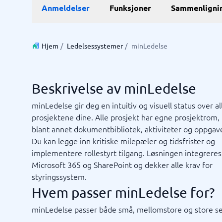
Anmeldelser
Funksjoner
Sammenligni
E-handel
ERP
WMS sy
E-handelsplattform
ERP syst
Betalingsløsninger
Forretni
Hjem
/
Ledelsessystemer
/
minLedelse
CMS
Lagersty
Nettbutikk
Økonomi
Innkjøps
Beskrivelse av minLedelse
Supply c
Vis alle 7
minLedelse gir deg en intuitiv og visuell status over al
prosjektene dine. Alle prosjekt har egne prosjektrom
blant annet dokumentbibliotek, aktiviteter og oppgave
Kassasystem
Kvalite
Du kan legge inn kritiske milepæler og tidsfrister og
Intranet
Journal
Kvalitet
Low-cod
Prosess
RPA-sys
TMS-sy
Bookingsystem
Ledelses
implementere rollestyrt tilgang. Løsningen integrere
Butikkdatasystem
No-code 
Microsoft 365 og SharePoint og dekker alle krav for
Kassasystem
AML-sys
styringssystem.
Kassasystem butikk
Avvikshå
Hvem passer minLedelse for?
Kassasystem restaurant
Flåtesty
Ikke sikker på hvilket system?
POS-system
HMS sys
Sta
minLedelse passer både små, mellomstore og store se
Systemveiledningen finner den rette på få minutter.
Vis alle 1