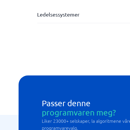
Ledelsessystemer
Analyseverktøy
Ansvarshåndtering
Avvikshåndtering
Dokumentbehandling
Integrerbar
Modulær
Passer denne
programvaren meg?
Liker 23000+ selskaper, la algoritmene våre 
programvarevalg.