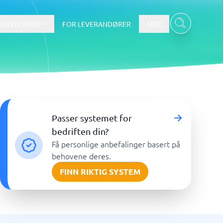
KATEGORIER
FOR LEVERANDØRER
MER
Data & Analyse
Passer systemet for
tware
Integrasjonsplattform
Verktøy for nettbaserte
bedriften din?
spørreundersøkelser
Få personlige anbefalinger basert på
BI-verktøy
behovene deres.
Budsjettering og prognoser
FINN RIKTIG SYSTEM
Budsjettverktøy
Digital asset management-system
Finansiell rapportering
Vis alle 7 →