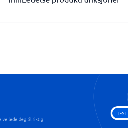
Målsporing
Prosesskart
Prosjekthåndtering
Strategiutvikling
Støtte for ISO-standarder
TEST
veilede deg til riktig