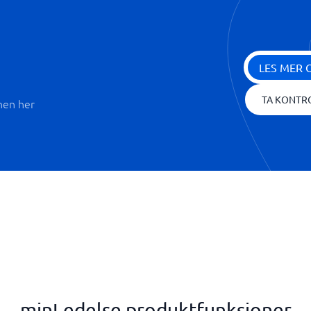
LES MER 
TA KONTR
nen her
minLedelse produktfunksjoner