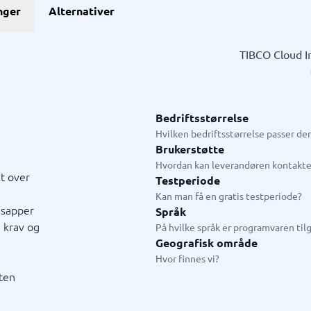
nger
Alternativer
HR & Talent
stem
Digital bedriftshelse
HCM-system
HR analyse
Kompetanseutviklingsverktøy
LXP-system
Medarbeidersamtale
Onboardingverktøy
Performance management-sys
Personalsystem
Pulsmålinger
Talent Management
Varslingssystem
em
HR system
TIBCO Cloud In
ngssystem
LMS
ringssystem
Workforce Enablement Platform
system
Employee App
system
E-læring
Bedriftsstørrelse
hain management-system
Medarbeiderundersøkelse
Hvilken bedriftsstørrelse passer d
 →
Vis alle 18 →
Brukerstøtte
Hvordan kan leverandøren kontakte
t over
Testperiode
t- & ledelsessystem
Live chat & Chatbot
Kan man få en gratis testperiode?
t
system
ssystem
e
ledelsesystem
tem
stem
systemer
Chatbot
gsapper
Språk
plattform
Live chat
 krav og
På hvilke språk er programvaren til
tem
Geografisk område
ndtering
Hvor finnes vi?
ringssystem
uten
tem
rtveiledning
3 →