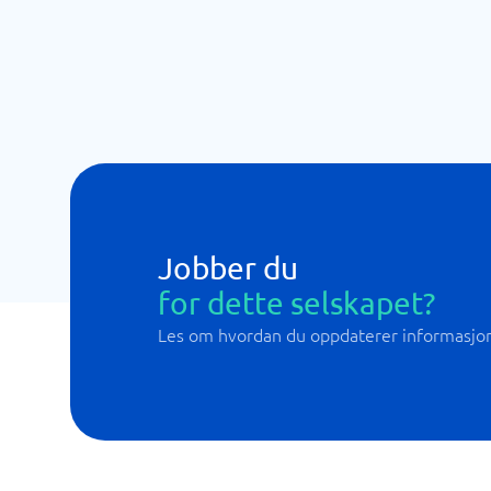
Jobber du
for dette selskapet?
Les om hvordan du oppdaterer informasjo