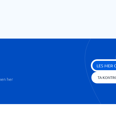
LES MER 
TA KONTR
nen her