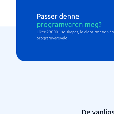
Passer denne
programvaren meg?
Liker 23000+ selskaper, la algoritmene våre 
programvarevalg.
De vanlig