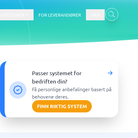
KATEGORIER
FOR LEVERANDØRER
MER
Data & Analyse
Passer systemet for
tware
Integrasjonsplattform
Verktøy for nettbaserte
bedriften din?
spørreundersøkelser
Få personlige anbefalinger basert på
BI-verktøy
behovene deres.
Budsjettering og prognoser
FINN RIKTIG SYSTEM
Budsjettverktøy
Digital asset management-system
Finansiell rapportering
Vis alle 7 →