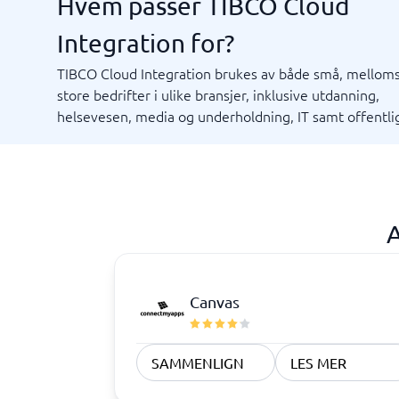
Hvem passer TIBCO Cloud
Integration for?
Markedsføring og kommunikasjon
Rekrutt
TIBCO Cloud Integration brukes av både små, mellom
Eventsystem
ATS-syst
Mediebank
Rekrutte
store bedrifter i ulike bransjer, inklusive utdanning,
Nettsider
helsevesen, media og underholdning, IT samt offentlig
PR-verktøy
SEO-verktøy
Verktøy medieovervåking
Sentralbord & bedriftstelefoni
Tid & P
A
Prosessk
Prosess
Prosjekt
Prosjekt
Ressurs
Tidsrapp
Timereg
Bedriftstelefoni
Arbeidso
IP-telefoni
Bemannin
Feltservi
Canvas
Ordresty
Personall
Planlegg
SAMMENLIGN
LES MER
Vis alle 1