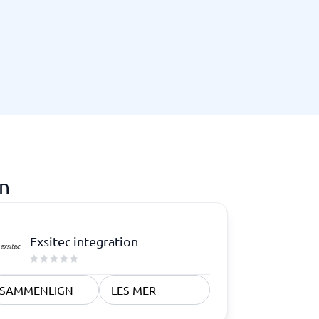
Samsvar
Fysiske sikkerhetssystemer
Consent management platform
Cybersikkerhetsprogram
Databeskyttelse og GDPR
Endpoint security
on
Exsitec integration
SAMMENLIGN
LES MER