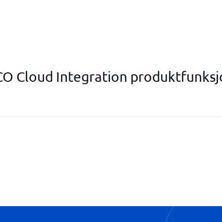
CO Cloud Integration produktfunksj
Kvalifisering
Portal for utvikling
Skalerbar plattform
Varslingssystem