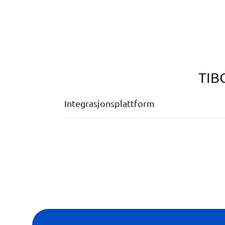
TIB
Integrasjonsplattform
Analyse og rapportering
API
Grafisk oversikt over plattformen
Informasjonsfilter
Kontinuerlig informasjonskontroll