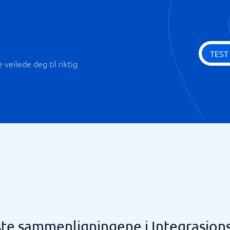
TEST
veilede deg til riktig
ste sammenligningene i Integrasjon