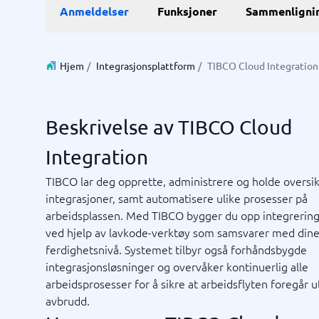
Anmeldelser
Funksjoner
Sammenligni
E-handel
ERP
WMS sy
E-handelsplattform
ERP syst
Betalingsløsninger
Forretni
Hjem
/
Integrasjonsplattform
/
TIBCO Cloud Integration
CMS
Lagersty
Nettbutikk
Økonomi
Innkjøps
Beskrivelse av TIBCO Cloud
Supply c
Vis alle 7
Integration
TIBCO lar deg opprette, administrere og holde oversik
Kassasystem
Kvalite
integrasjoner, samt automatisere ulike prosesser på
Intranet
Journal
Kvalitet
Low-cod
Prosess
RPA-sys
TMS-sy
Bookingsystem
Ledelses
arbeidsplassen. Med TIBCO bygger du opp integrerin
Butikkdatasystem
No-code 
ved hjelp av lavkode-verktøy som samsvarer med dine
Kassasystem
AML-sys
ferdighetsnivå. Systemet tilbyr også forhåndsbygde
Kassasystem butikk
Avvikshå
integrasjonsløsninger og overvåker kontinuerlig alle
Kassasystem restaurant
Flåtesty
arbeidsprosesser for å sikre at arbeidsflyten foregår 
Ikke sikker på hvilket system?
POS-system
HMS sys
Sta
avbrudd.
Systemveiledningen finner den rette på få minutter.
Vis alle 1