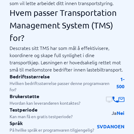
som vil lette arbeidet ditt innen transportstyring.
Hvem passer Transportation
Management System (TMS)
for?
Descrates sitt TMS har som mål å effektivisere,
koordinere og skape full synlighet i dine
transportkjøp. Løsningen er hovedsakelig rettet mot
små til mellomstore bedrifter innen lastebiltransport.
Bedriftsstørrelse
1-
Hvilken bedriftsstørrelse passer denne programvaren
500
for?
Brukerstøtte
Hvordan kan leverandøren kontaktes?
Testperiode
Ja
Nei
Kan man få en gratis testperiode?
Språk
SV
DA
NO
EN
På hvilke språk er programvaren tilgjengelig?