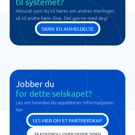
til systemet?
Akkurat som du vil høres om andres meninger,
så vil andre høre dine. Del gjerne med deg!
SKRIV EN ANMELDELSE
Jobber du
for dette selskapet?
Les om hvordan du oppdaterer informasjonen
her
LES MER OM ET PARTNERSKAP
TA KONTROLL OVER DENNE SIDEN