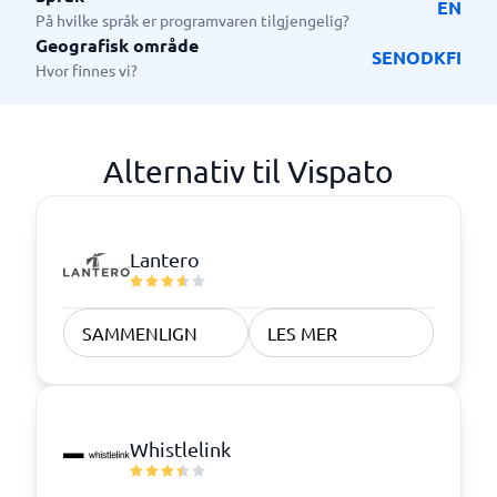
EN
På hvilke språk er programvaren tilgjengelig?
Geografisk område
SE
NO
DK
FI
Hvor finnes vi?
Alternativ til Vispato
Lantero
SAMMENLIGN
LES MER
Whistlelink