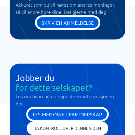
Akkurat som du vil høres om andres meninger,
så vil andre høre dine. Del gjerne med deg!
SKRIV EN ANMELDELSE
Jobber du
for dette selskapet?
Les om hvordan du oppdaterer informasjonen
her
LES MER OM ET PARTNERSKAP
TA KONTROLL OVER DENNE SIDEN