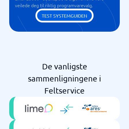
veilede deg til riktig programvarevalg.
TEST SYSTEMGUIDEN
De vanligste
sammenligningene i
Feltservice