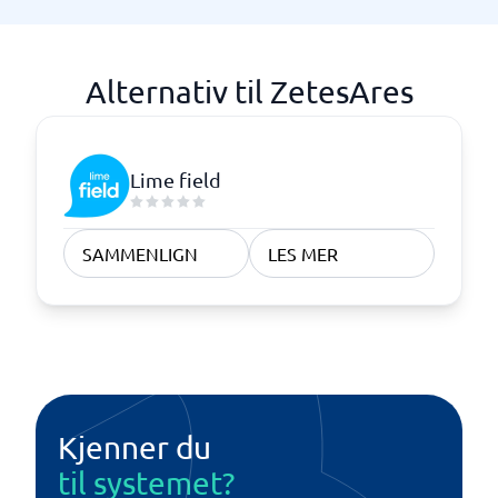
Alternativ til ZetesAres
Lime field
SAMMENLIGN
LES MER
Kjenner du
til systemet?