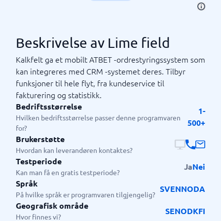
Beskrivelse av Lime field
Kalkfelt ga et mobilt ATBET -ordrestyringssystem som
kan integreres med CRM -systemet deres. Tilbyr
funksjoner til hele flyt, fra kundeservice til
fakturering og statistikk.
Bedriftsstørrelse
1-
Hvilken bedriftsstørrelse passer denne programvaren
500+
for?
Brukerstøtte
Hvordan kan leverandøren kontaktes?
Testperiode
Ja
Nei
Kan man få en gratis testperiode?
Språk
SV
EN
NO
DA
På hvilke språk er programvaren tilgjengelig?
Geografisk område
SE
NO
DK
FI
Hvor finnes vi?