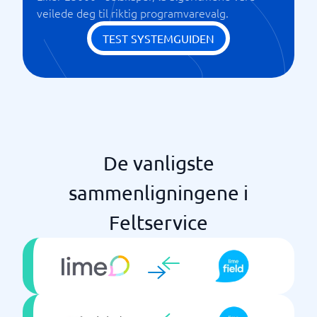
veilede deg til riktig programvarevalg.
Prosjektbundet utgiftsregistrering
Sjekkliste
TEST SYSTEMGUIDEN
Tidsrapportering
Tilbudsverktøy
Utsendelse
De vanligste
sammenligningene i
Feltservice