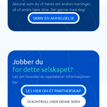
Akkurat som du vil høres om andres meninger,
så vil andre høre dine. Del gjerne med deg!
SKRIV EN ANMELDELSE
Jobber du
for dette selskapet?
Les om hvordan du oppdaterer informasjonen
her
LES MER OM ET PARTNERSKAP
TA KONTROLL OVER DENNE SIDEN