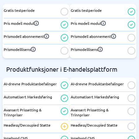
Gratis testperiode
Gratis testperiode
Pris modell modul
Pris modell modul
Prismodell abonnement
Prismodell abonnement
Prismodelllisens
Prismodelllisens
Produktfunksjoner i E-handelsplattform
AI-drevne Produktanbefalinger
AI-drevne Produktanbefalinger
Automatisert Markedsføring
Automatisert Markedsføring
Avansert Prissetting &
Avansert Prissetting &
Trinnpriser
Trinnpriser
Headless/Decoupled Støtte
Headless/Decoupled Støtte
Innebygd CMS
Innebygd CMS