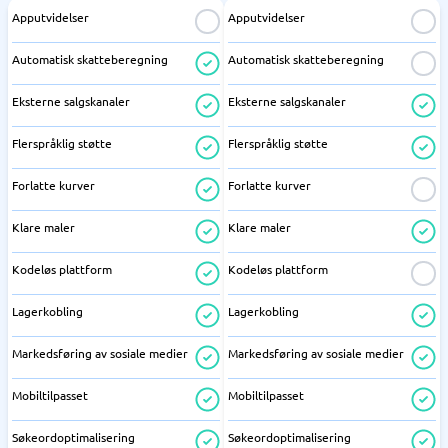
Apputvidelser
Apputvidelser
Automatisk skatteberegning
Automatisk skatteberegning
Eksterne salgskanaler
Eksterne salgskanaler
Flerspråklig støtte
Flerspråklig støtte
Forlatte kurver
Forlatte kurver
Klare maler
Klare maler
Kodeløs plattform
Kodeløs plattform
Lagerkobling
Lagerkobling
Markedsføring av sosiale medier
Markedsføring av sosiale medier
Mobiltilpasset
Mobiltilpasset
Søkeordoptimalisering
Søkeordoptimalisering