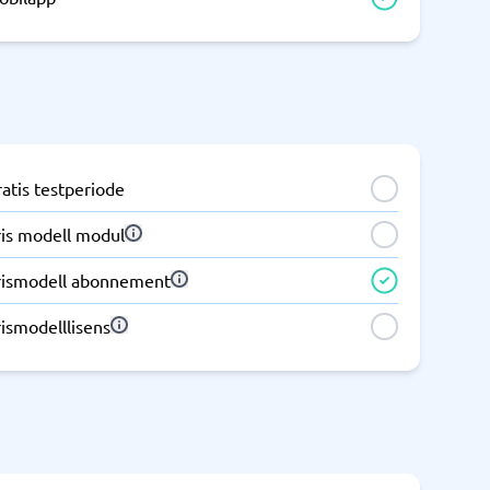
Samsvar
Fysiske sikkerhetssystemer
Consent management platform
Cybersikkerhetsprogram
Databeskyttelse og GDPR
atis testperiode
Endpoint security
ris modell modul
rismodell abonnement
ismodelllisens