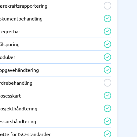
ærekraftsrapportering
okumentbehandling
ntegrerbar
ålsporing
odulær
ppgavehåndtering
rdrebehandling
rosesskart
rosjekthåndtering
essurshåndtering
øtte for ISO-standarder