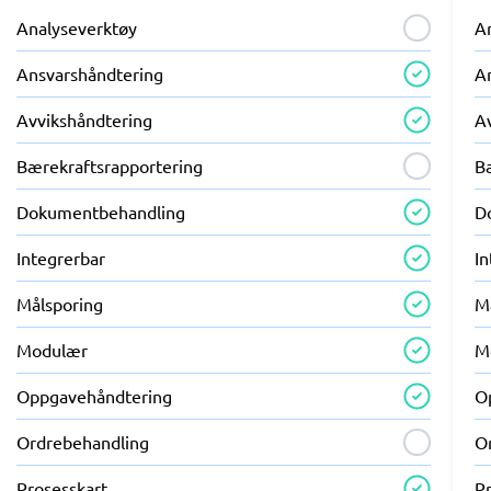
Analyseverktøy
A
Ansvarshåndtering
A
Avvikshåndtering
A
Bærekraftsrapportering
B
Dokumentbehandling
D
Integrerbar
I
Målsporing
M
Modulær
M
Oppgavehåndtering
O
Ordrebehandling
O
Prosesskart
P