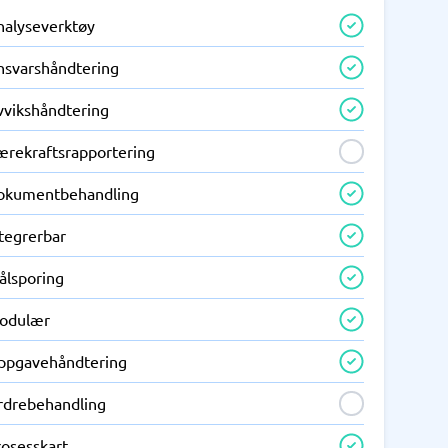
nalyseverktøy
nsvarshåndtering
vvikshåndtering
ærekraftsrapportering
okumentbehandling
ntegrerbar
ålsporing
odulær
ppgavehåndtering
rdrebehandling
rosesskart