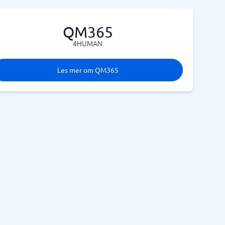
QM365
4HUMAN
Les mer om QM365