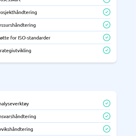
rosjekthåndtering
essurshåndtering
øtte for ISO-standarder
rategiutvikling
nalyseverktøy
nsvarshåndtering
vvikshåndtering