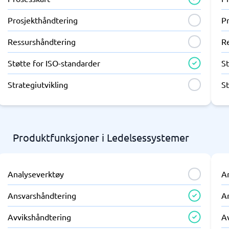
Prosjekthåndtering
P
Ressurshåndtering
R
Støtte for ISO-standarder
St
Strategiutvikling
St
Produktfunksjoner i Ledelsessystemer
Analyseverktøy
A
Ansvarshåndtering
A
Avvikshåndtering
A