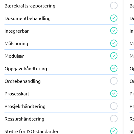
Bærekraftsrapportering
B
Dokumentbehandling
D
Integrerbar
I
Målsporing
M
Modulær
M
Oppgavehåndtering
O
Ordrebehandling
O
Prosesskart
P
Prosjekthåndtering
P
Ressurshåndtering
R
Støtte for ISO-standarder
St