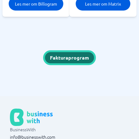
Les mer om Billogram
Les mer om Matrix
Fakturaprogram
BusinessWith
info@businesswith.com