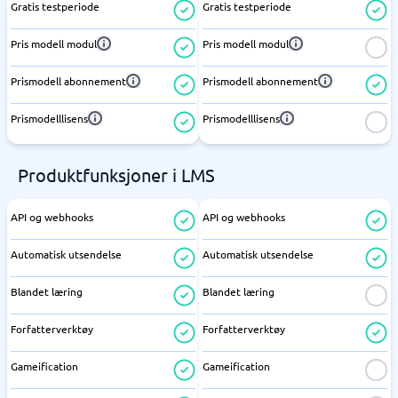
Gratis testperiode
Gratis testperiode
Pris modell modul
Pris modell modul
Prismodell abonnement
Prismodell abonnement
Prismodelllisens
Prismodelllisens
Produktfunksjoner i LMS
API og webhooks
API og webhooks
Automatisk utsendelse
Automatisk utsendelse
Blandet læring
Blandet læring
Forfatterverktøy
Forfatterverktøy
Gameification
Gameification