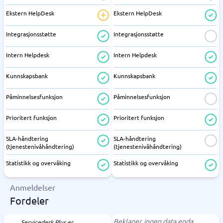
Ekstern HelpDesk
Ekstern HelpDesk
Integrasjonsstøtte
Integrasjonsstøtte
Intern Helpdesk
Intern Helpdesk
Kunnskapsbank
Kunnskapsbank
Påminnelsesfunksjon
Påminnelsesfunksjon
Prioritert funksjon
Prioritert funksjon
SLA-håndtering
SLA-håndtering
(tjenestenivåhåndtering)
(tjenestenivåhåndtering)
Statistikk og overvåking
Statistikk og overvåking
Anmeldelser
Fordeler
Beklager, ingen data enda.
Servicedesk Plus er