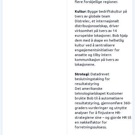
flere forskjellige regioner.
Kultur:
Bygge bedriftskultur på
tvers av globale team
Distrelec, et internasjonalt
distribusjonsselskap, driver
virksomhet på tvers av 14
europeiske lokasjoner. Bob hjalp
dem med å skape en helhetlig
kultur ved å sentralisere
engasjementsinitiativer for
ansatte og tilby intern
kommunikasjon på tvers av
lokasjonene.
Strategi:
Datadrevet
beslutningstaking for
resultatstyring
Det amerikanske
teknologiselskapet Kustomer
brukte Bob til å automatisere
resultatstyring, gjennomføre 360-
graders vurderinger og utnytte
analyser for å finjustere HR-
strategiene sine – og gjorde HR til
en nøkkelfaktor for
forretningssuksess.