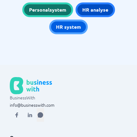
Personalsystem
HR analyse
HR system
BusinessWith
info@businesswith.com