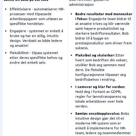
administrasjon:
Effektivisere - automatiserer HR-
prosesser med tilpassede
Bedre resultater med mennesker
arbeidsoppgaver som utløses av
i fokus:
Engasjerte team bidrar til
spesifikke hendelser.
at ansatte trives og blir værende
samt høyere produktivitet og
Engasjere - systemet er enkelt å
sterkere bedriftsresultater. Bob
bruke og har en stilig, intuitiv
bidrar til å bygge en
design. Verdsatt av både ledere
prestasjonskultur som driver frem
og ansatte!
suksess.
Fleksibilitet - tilpass systemet
Fleksibel og skalerbar:
Etter
etter deres spesifikke behov og
hvert som bedriften din vokser,
endre det enkelt selv.
utvikler Bob seg sammen med
dere. De fleksible
konfigurasjonene tilpasser seg
bedriftsbehov i endring.
I samsvar og klar for verden:
Hold deg i forkant av GDPR,
regler for lønnstransparens og
lokale arbeidslover over hele
verden.
Sømløs ansattopplevelse:
Bobs
intuitive design gjør det til et
moderne HR-system som er
enkelt å implementere for HR-
team, ledere og teammedlemmer