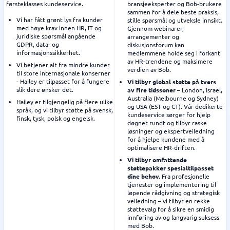
førsteklasses kundeservice.
bransjeeksperter og Bob-brukere
sammen for å dele beste praksis,
Vi har fått grønt lys fra kunder
stille spørsmål og utveksle innsikt.
med høye krav innen HR, IT og
Gjennom webinarer,
juridiske spørsmål angående
arrangementer og
GDPR, data- og
diskusjonsforum kan
informasjonssikkerhet.
medlemmene holde seg i forkant
av HR-trendene og maksimere
Vi betjener alt fra mindre kunder
verdien av Bob.
til store internasjonale konserner
- Hailey er tilpasset for å fungere
Vi tilbyr global støtte på tvers
slik dere ønsker det.
av fire tidssoner
– London, Israel,
Australia (Melbourne og Sydney)
Hailey er tilgjengelig på flere ulike
og USA (EST og CT). Vår dedikerte
språk, og vi tilbyr støtte på svensk,
kundeservice sørger for hjelp
finsk, tysk, polsk og engelsk.
døgnet rundt og tilbyr raske
løsninger og ekspertveiledning
for å hjelpe kundene med å
optimalisere HR-driften.
Vi tilbyr omfattende
støttepakker spesialtilpasset
dine behov.
Fra profesjonelle
tjenester og implementering til
løpende rådgivning og strategisk
veiledning – vi tilbyr en rekke
støttevalg for å sikre en smidig
innføring av og langvarig suksess
med Bob.