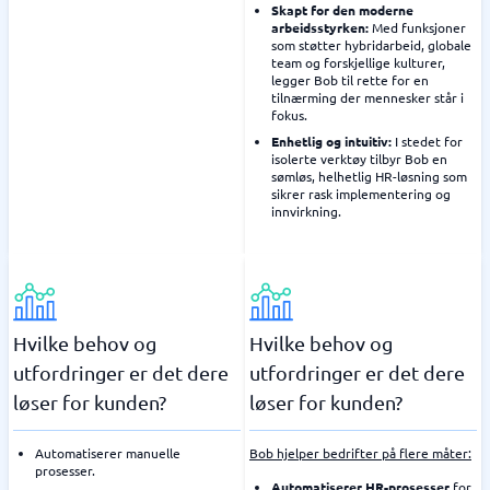
Skapt for den moderne
arbeidsstyrken:
Med funksjoner
som støtter hybridarbeid, globale
team og forskjellige kulturer,
legger Bob til rette for en
tilnærming der mennesker står i
fokus.
Enhetlig og intuitiv:
I stedet for
isolerte verktøy tilbyr Bob en
sømløs, helhetlig HR-løsning som
sikrer rask implementering og
innvirkning.
Hvilke behov og
Hvilke behov og
utfordringer er det dere
utfordringer er det dere
løser for kunden?
løser for kunden?
Automatiserer manuelle
Bob hjelper bedrifter på flere måter:
prosesser.
Automatiserer HR-prosesser
for