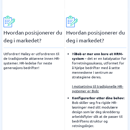
Hvordan posisjonerer du
Hvordan posisjonerer du
deg i markedet?
deg i markedet?
Utfordrer! Hailey er utfordreren til
H
iBob er mer enn bare et HRM-
de tradisjonelle aktørene innen HR-
system
– det er en katalysator for
systemer. HR-ledelse for neste
forretningssuksess, utformet for
generasjons bedrifter!
å hjelpe bedrifter med å sette
menneskene i sentrum av
strategiene deres.
I motsetning til tradisjonelle HR-
systemer er Bob:
Konfigurerbar etter dine behov:
Bob skiller seg fra rigide HR-
løsninger med sitt modulære
design som lar deg skreddersy
arbeidsflyter slik at de passer til
bedriftens struktur og
retningslinjer.