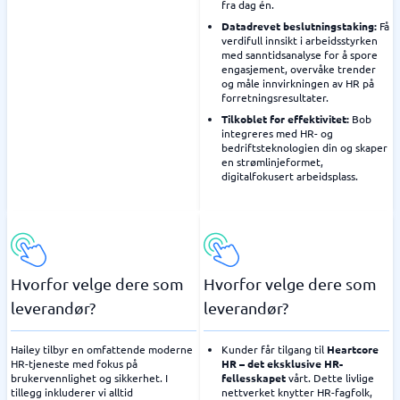
fra dag én.
Datadrevet beslutningstaking:
Få
verdifull innsikt i arbeidsstyrken
med sanntidsanalyse for å spore
engasjement, overvåke trender
og måle innvirkningen av HR på
forretningsresultater.
Tilkoblet for effektivitet:
Bob
integreres med HR- og
bedriftsteknologien din og skaper
en strømlinjeformet,
digitalfokusert arbeidsplass.
Hvorfor velge dere som
Hvorfor velge dere som
leverandør?
leverandør?
Hailey tilbyr en omfattende moderne
Kunder får tilgang til
Heartcore
HR-tjeneste med fokus på
HR – det eksklusive HR-
brukervennlighet og sikkerhet. I
fellesskapet
vårt. Dette livlige
tillegg inkluderer vi alltid
nettverket knytter HR-fagfolk,