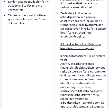
Samler data og muliggjør for HR
å forbedre effektiviteten og
og ledere å ta datadrevne
redusere manuelt arbeid.
beslutninger.
Forbedrer kulturen
på
Eliminerer behovet for flere
arbeidsplassen ved å holde
systemer eller statiske Excel-
ansatte engasjerte, til og med i
dokumenter.
fjernarbeids- eller hybridmiljøer.
Gir datadreven innsikt for å støtte
bedriftens strategi- og
ansattplanlegging.
Slik bruker bedrifter Bob for å
løse disse utfordringene:
Drift:
Automatisere HR og skalere
vekst
Anyfin, et raskt voksende
finansteknologisk selskap, utvidet
raskt på tvers av flere europeiske
land og trengte et HR-system som
kunne vokse sammen med dem.
Med Bob effektiviserte de
onboarding-prosessen,
sentraliserte HR-data og skapte
tilpassede arbeidsflyter for å
støtte den voksende
arbeidsstyrken – samtidig som de
opprettholdt samsvar på tvers av