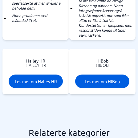
ta litt tid å finne de riktige
spesialiserte at man ønsker å
filtrene og dataene. Noen
beholde dem.
integrasjoner krever også
Noen problemer ved
teknisk oppsett, noe som ikke
månedsskiftet.
alltid er like intuitivt.
Kundestøtten er hjelpsom, men
responstiden kunne til tider
vært raskere.
Hailey HR
HiBob
HAILEY HR
HIBOB
Les mer om Hailey HR
Les mer om HiBob
Relaterte kategorier