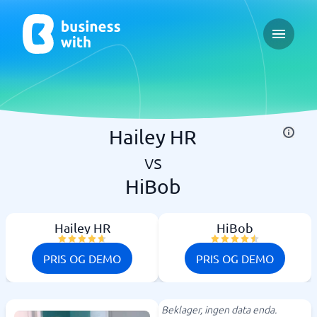
Open ma
Hailey HR
vs
HiBob
Hailey HR
HiBob
PRIS OG DEMO
PRIS OG DEMO
Beklager, ingen data enda.