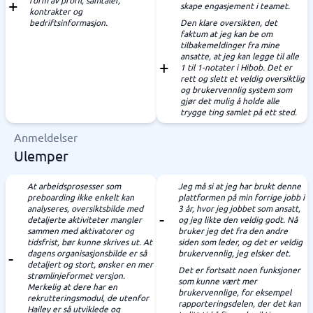
form av profil, samtaler,
skape engasjement i teamet.
kontrakter og
bedriftsinformasjon.
Den klare oversikten, det
faktum at jeg kan be om
tilbakemeldinger fra mine
ansatte, at jeg kan legge til alle
1 til 1-notater i Hibob. Det er
rett og slett et veldig oversiktlig
og brukervennlig system som
gjør det mulig å holde alle
trygge ting samlet på ett sted.
Anmeldelser
Ulemper
At arbeidsprosesser som
Jeg må si at jeg har brukt denne
preboarding ikke enkelt kan
plattformen på min forrige jobb i
analyseres, oversiktsbilde med
3 år, hvor jeg jobbet som ansatt,
detaljerte aktiviteter mangler
og jeg likte den veldig godt. Nå
sammen med aktivatorer og
bruker jeg det fra den andre
tidsfrist, bør kunne skrives ut. At
siden som leder, og det er veldig
dagens organisasjonsbilde er så
brukervennlig, jeg elsker det.
detaljert og stort, ønsker en mer
Det er fortsatt noen funksjoner
strømlinjeformet versjon.
som kunne vært mer
Merkelig at dere har en
brukervennlige, for eksempel
rekrutteringsmodul, de utenfor
rapporteringsdelen, der det kan
Hailey er så utviklede og