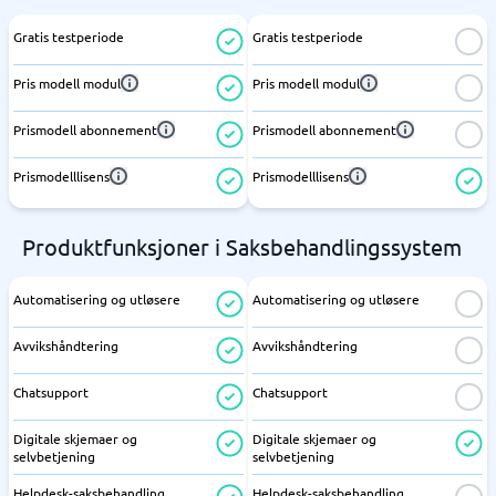
Gratis testperiode
Gratis testperiode
Pris modell modul
Pris modell modul
Prismodell abonnement
Prismodell abonnement
Prismodelllisens
Prismodelllisens
Produktfunksjoner i Saksbehandlingssystem
Automatisering og utløsere
Automatisering og utløsere
Avvikshåndtering
Avvikshåndtering
Chatsupport
Chatsupport
Digitale skjemaer og
Digitale skjemaer og
selvbetjening
selvbetjening
Helpdesk-saksbehandling
Helpdesk-saksbehandling