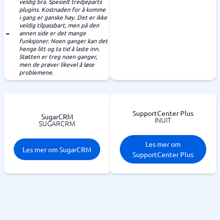
veldig bra. Spesielt tredjeparts
plugins. Kostnaden for å komme
i gang er ganske høy. Det er ikke
veldig tilpassbart, men på den
annen side er det mange
funksjoner. Noen ganger kan det
henge litt og ta tid å laste inn.
Støtten er treg noen ganger,
men de prøver likevel å løse
problemene.
SupportCenter Plus
SugarCRM
INUIT
SUGARCRM
Les mer om
Les mer om SugarCRM
SupportCenter Plus