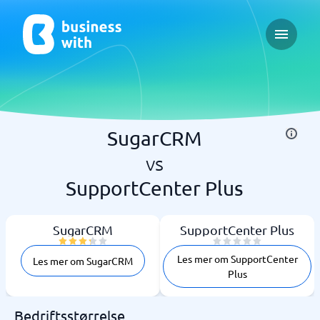
Open ma
SugarCRM
vs
SupportCenter Plus
SugarCRM
SupportCenter Plus
Les mer om SupportCenter
Les mer om SugarCRM
Plus
Bedriftsstørrelse