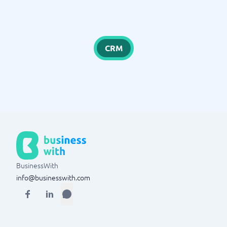
CRM
BusinessWith
info@businesswith.com