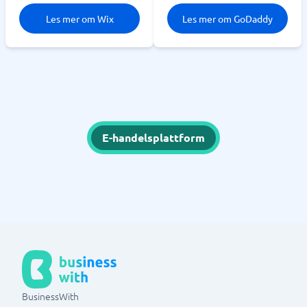
Les mer om Wix
Les mer om GoDaddy
E-handelsplattform
BusinessWith