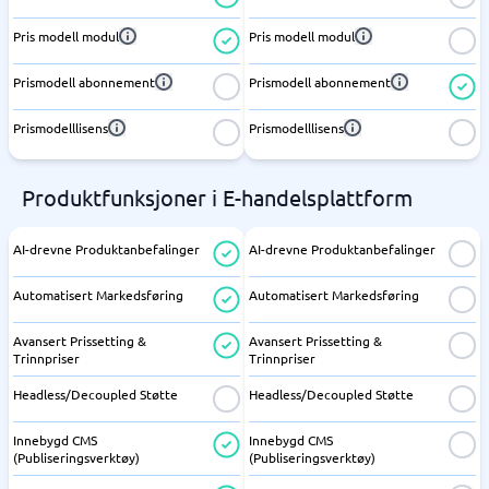
Pris modell modul
Pris modell modul
Prismodell abonnement
Prismodell abonnement
Prismodelllisens
Prismodelllisens
Produktfunksjoner i E-handelsplattform
AI-drevne Produktanbefalinger
AI-drevne Produktanbefalinger
Automatisert Markedsføring
Automatisert Markedsføring
Avansert Prissetting &
Avansert Prissetting &
Trinnpriser
Trinnpriser
Headless/Decoupled Støtte
Headless/Decoupled Støtte
Innebygd CMS
Innebygd CMS
(Publiseringsverktøy)
(Publiseringsverktøy)