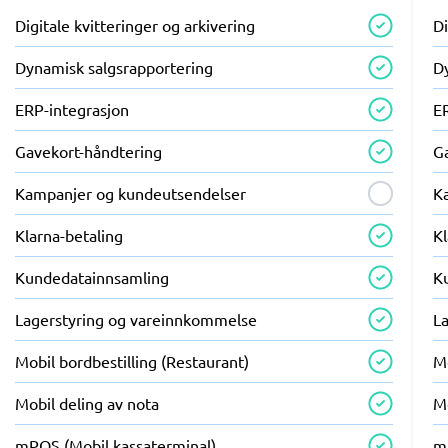
Digitale kvitteringer og arkivering
Di
Dynamisk salgsrapportering
D
ERP-integrasjon
E
Gavekort-håndtering
G
Kampanjer og kundeutsendelser
K
Klarna-betaling
Kl
Kundedatainnsamling
K
Lagerstyring og vareinnkommelse
L
Mobil bordbestilling (Restaurant)
Mo
Mobil deling av nota
Mo
mPOS (Mobil kassaterminal)
m