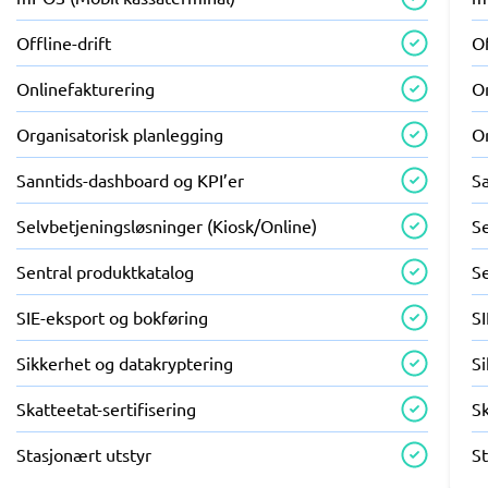
Offline-drift
Of
Onlinefakturering
O
Organisatorisk planlegging
Or
Sanntids-dashboard og KPI’er
S
Selvbetjeningsløsninger (Kiosk/Online)
Se
Sentral produktkatalog
S
SIE-eksport og bokføring
S
Sikkerhet og datakryptering
S
Skatteetat-sertifisering
Sk
Stasjonært utstyr
St