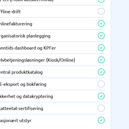
fline-drift
nlinefakturering
ganisatorisk planlegging
anntids-dashboard og KPI’er
lvbetjeningsløsninger (Kiosk/Online)
entral produktkatalog
IE-eksport og bokføring
ikkerhet og datakryptering
atteetat-sertifisering
asjonært utstyr