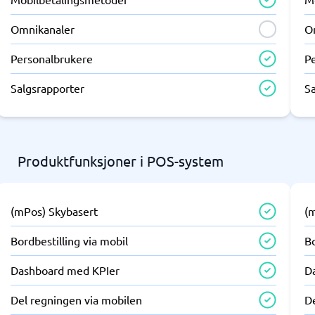
Omnikanaler
O
Personalbrukere
P
Salgsrapporter
S
Produktfunksjoner i POS-system
(mPos) Skybasert
(
Bordbestilling via mobil
Bo
Dashboard med KPIer
D
Del regningen via mobilen
D