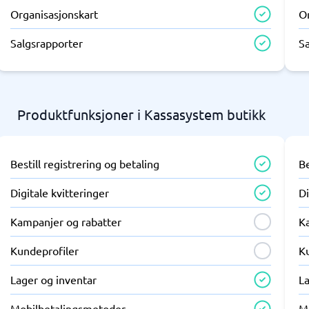
Organisasjonskart
O
Salgsrapporter
S
Produktfunksjoner i Kassasystem butikk
Bestill registrering og betaling
Be
Digitale kvitteringer
Di
Kampanjer og rabatter
K
Kundeprofiler
K
Lager og inventar
L
Mobilbetalingsmetoder
M