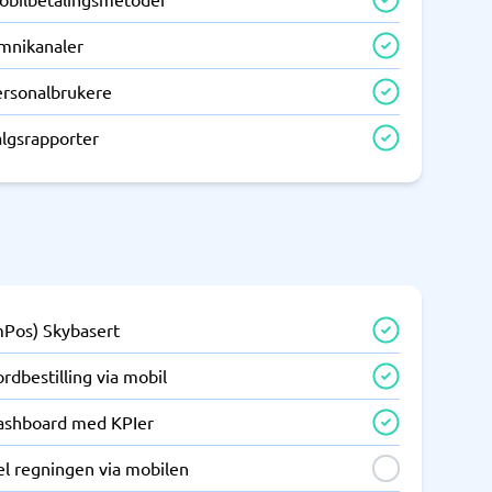
mnikanaler
ersonalbrukere
algsrapporter
mPos) Skybasert
rdbestilling via mobil
ashboard med KPIer
el regningen via mobilen