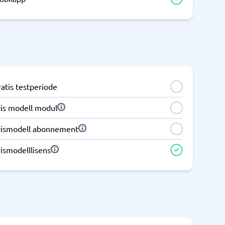
Samsvar
Fysiske sikkerhetssystemer
Consent management platform
Cybersikkerhetsprogram
Databeskyttelse og GDPR
atis testperiode
Endpoint security
ris modell modul
rismodell abonnement
ismodelllisens