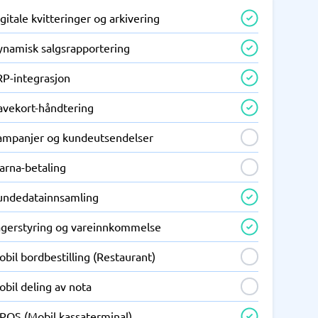
gitale kvitteringer og arkivering
ynamisk salgsrapportering
RP-integrasjon
avekort-håndtering
ampanjer og kundeutsendelser
arna-betaling
undedatainnsamling
agerstyring og vareinnkommelse
bil bordbestilling (Restaurant)
bil deling av nota
POS (Mobil kassaterminal)