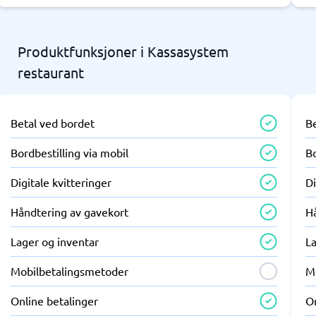
Produktfunksjoner i Kassasystem
restaurant
Betal ved bordet
B
Bordbestilling via mobil
Bo
Digitale kvitteringer
Di
Håndtering av gavekort
H
Lager og inventar
L
Mobilbetalingsmetoder
M
Online betalinger
On