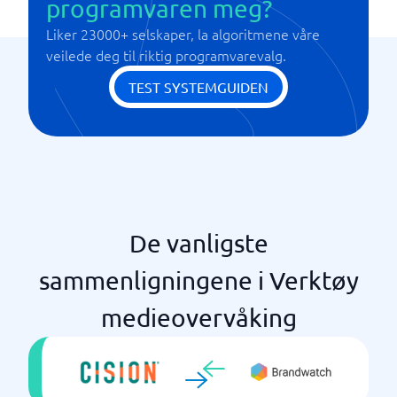
programvaren meg?
Liker 23000+ selskaper, la algoritmene våre
veilede deg til riktig programvarevalg.
TEST SYSTEMGUIDEN
De vanligste
sammenligningene i Verktøy
medieovervåking