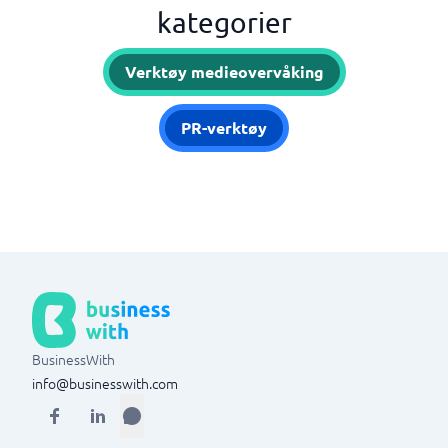
kategorier
Verktøy medieovervåking
PR-verktøy
BusinessWith
info@businesswith.com