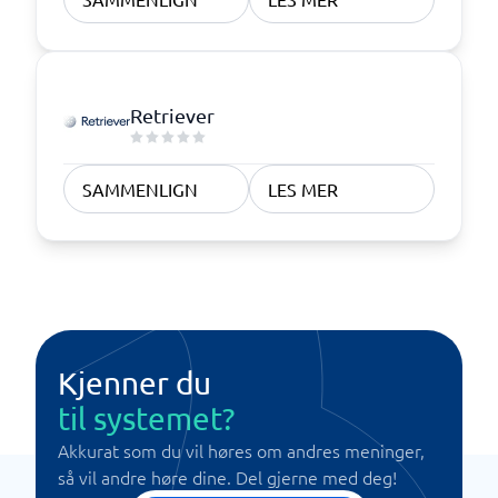
Retriever
SAMMENLIGN
LES MER
Kjenner du
til systemet?
Akkurat som du vil høres om andres meninger,
så vil andre høre dine. Del gjerne med deg!