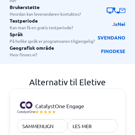
for?
Brukerstøtte
Hvordan kan leverandøren kontaktes?
Testperiode
Ja
Nei
Kan man få en gratis testperiode?
Språk
SV
EN
DA
NO
På hvilke språk er programvaren tilgjengelig?
Geografisk område
FI
NO
DK
SE
Hvor finnes vi?
Alternativ til Eletive
CatalystOne Engage
SAMMENLIGN
LES MER