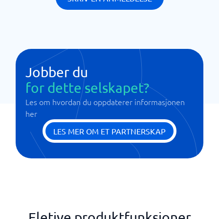
Jobber du
for dette selskapet?
Les om hvordan du oppdaterer informasjonen
her
LES MER OM ET PARTNERSKAP
Eletive produktfunksjoner