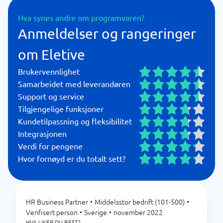
Hva synes andre om programvaren?
Anmeldelser og rangeringer
om Eletive
Brukervennlighet
Samarbeidet med leverandøren
Support og service
Tilgjengelige funksjoner
Kundetilpassning og fleksibilitet
Integrasjonen
Verdi for pengene
Hvor fornøyd er du totalt sett?
HR Business Partner
•
Middelsstor bedrift (101-500)
•
Verifisert person
•
Sverige
•
november 2022
HVA LIKER DU BEST?