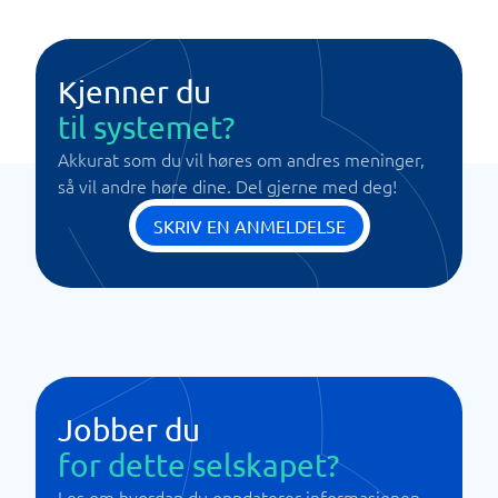
Kjenner du
til systemet?
Akkurat som du vil høres om andres meninger,
så vil andre høre dine. Del gjerne med deg!
SKRIV EN ANMELDELSE
Jobber du
for dette selskapet?
Les om hvordan du oppdaterer informasjonen