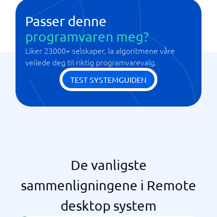
Passer denne
programvaren meg?
Liker 23000+ selskaper, la algoritmene våre
veilede deg til riktig programvarevalg.
TEST SYSTEMGUIDEN
De vanligste
sammenligningene i Remote
desktop system