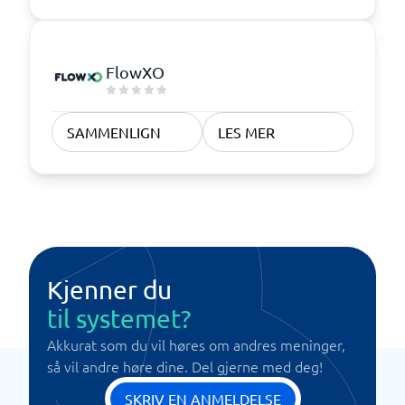
FlowXO
SAMMENLIGN
LES MER
Kjenner du
til systemet?
Akkurat som du vil høres om andres meninger,
så vil andre høre dine. Del gjerne med deg!
SKRIV EN ANMELDELSE