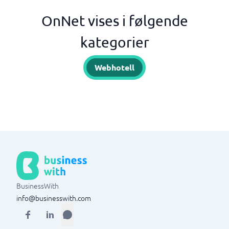
OnNet vises i følgende
kategorier
Webhotell
BusinessWith
info@businesswith.com