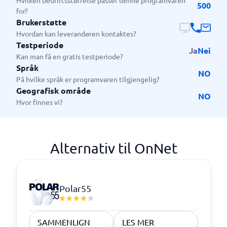
Hvilken bedriftsstørrelse passer denne programvaren
500
for?
Brukerstøtte
Hvordan kan leverandøren kontaktes?
Testperiode
Ja
Nei
Kan man få en gratis testperiode?
Språk
NO
På hvilke språk er programvaren tilgjengelig?
Geografisk område
NO
Hvor finnes vi?
Alternativ til OnNet
Polar55
SAMMENLIGN
LES MER