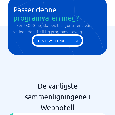
SSL/TLS
Passer denne
programvaren meg?
Liker 23000+ selskaper, la algoritmene våre
veilede deg til riktig programvarevalg.
TEST SYSTEMGUIDEN
De vanligste
sammenligningene i
Webhotell