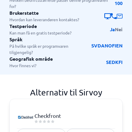
Hvilken bedriftsstørrelse passer denne programvaren
100
for?
Brukerstøtte
Hvordan kan leverandøren kontaktes?
Testperiode
Ja
Nei
Kan man få en gratis testperiode?
Språk
SV
DA
NO
FI
EN
På hvilke språk er programvaren
tilgjengelig?
Geografisk område
SE
DK
FI
Hvor finnes vi?
Alternativ til Sirvoy
Checkfront