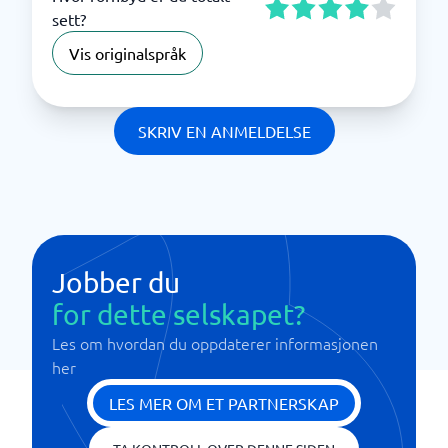
sett?
Vis originalspråk
SKRIV EN ANMELDELSE
Jobber du
for dette selskapet?
Les om hvordan du oppdaterer informasjonen
her
LES MER OM ET PARTNERSKAP