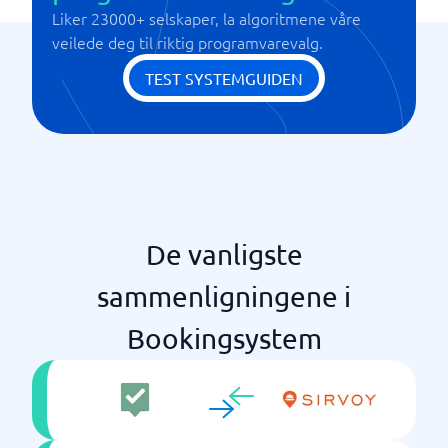
Liker 23000+ selskaper, la algoritmene våre
veilede deg til riktig programvarevalg.
TEST SYSTEMGUIDEN
De vanligste
sammenligningene i
Bookingsystem