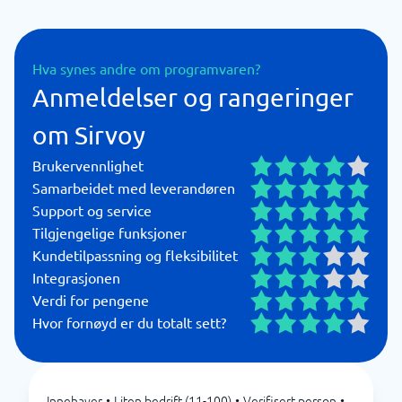
Hva synes andre om programvaren?
Anmeldelser og rangeringer
om Sirvoy
Brukervennlighet
Samarbeidet med leverandøren
Support og service
Tilgjengelige funksjoner
Kundetilpassning og fleksibilitet
Integrasjonen
Verdi for pengene
Hvor fornøyd er du totalt sett?
Innehaver
•
Liten bedrift (11-100)
•
Verifisert person
•