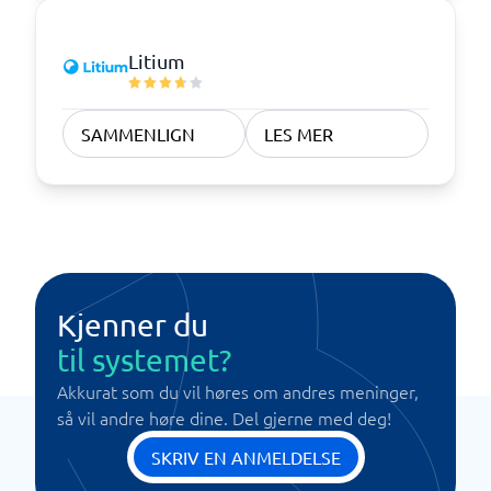
Litium
SAMMENLIGN
LES MER
Kjenner du
til systemet?
Akkurat som du vil høres om andres meninger,
så vil andre høre dine. Del gjerne med deg!
SKRIV EN ANMELDELSE