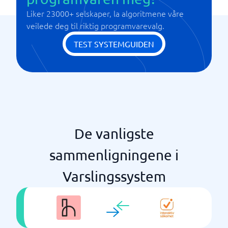
Liker 23000+ selskaper, la algoritmene våre
veilede deg til riktig programvarevalg.
TEST SYSTEMGUIDEN
De vanligste
sammenligningene i
Varslingssystem