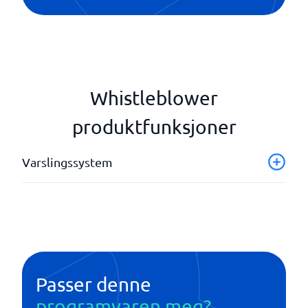
Whistleblower
produktfunksjoner
Varslingssystem
Anonym digital rapport
Flerspråklig plattform
GDPR-kompatibel
Oppgavehåndtering
Passer denne
programvaren meg?