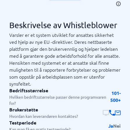
Beskrivelse av Whistleblower
Varsler er et system utviklet for ansattes sikkerhet
ved hjelp av nye EU -direktiver. Deres nettbaserte
plattform gjør den brukervennlig og hjelper ledelsen
med å garantere gode arbeidsforhold for alle ansatte.
Hensikten med systemet er at ansatte skal finne
muligheten til å rapportere forbrytelser og problemer
som oppstår på arbeidsplassen som er utenfor
synsfeltet.
Bedriftsstørrelse
101-
Hvilken bedriftsstørrelse passer denne programvaren
500+
for?
Brukerstøtte
Hvordan kan leverandøren kontaktes?
Testperiode
Ja
Nei
Kan man få en gratis testperiode?