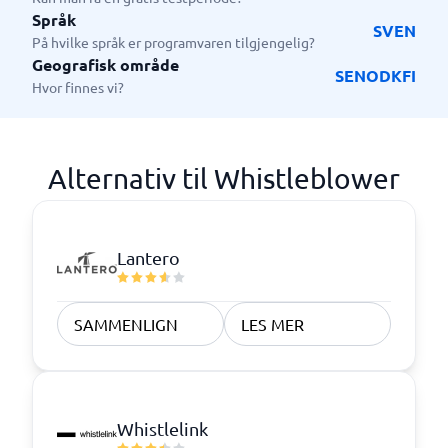
Språk
SV
EN
På hvilke språk er programvaren tilgjengelig?
Geografisk område
SE
NO
DK
FI
Hvor finnes vi?
Alternativ til Whistleblower
Lantero
SAMMENLIGN
LES MER
Whistlelink