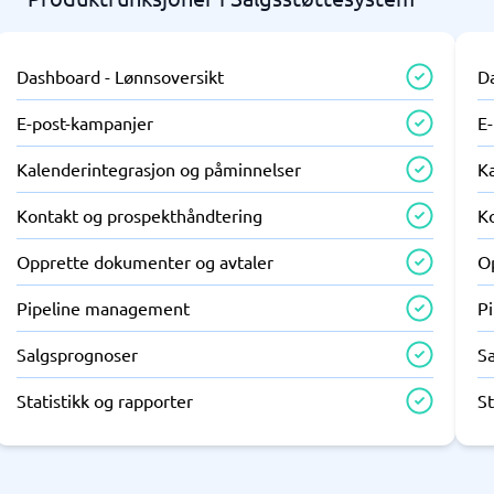
Dashboard - Lønnsoversikt
D
E-post-kampanjer
E
Kalenderintegrasjon og påminnelser
K
Kontakt og prospekthåndtering
K
Opprette dokumenter og avtaler
O
Pipeline management
P
Salgsprognoser
S
Statistikk og rapporter
St