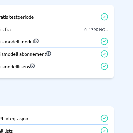
atis testperiode
is fra
0–1790 NO
...
ris modell modul
rismodell abonnement
ismodelllisens
PI-integrasjon
ll lists