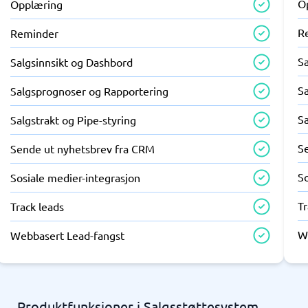
O
Opplæring
R
Reminder
S
Salgsinnsikt og Dashbord
S
Salgsprognoser og Rapportering
Sa
Salgstrakt og Pipe-styring
S
Sende ut nyhetsbrev fra CRM
So
Sosiale medier-integrasjon
Tr
Track leads
W
Webbasert Lead-fangst
Produktfunksjoner i Salgsstøttesystem