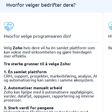
Hvorfor velger bedrifter dere?
Hvorfor velge programvaren din?
H
Velg
Zoho
hvis dere vil ha én samlet plattform som
Be
kan vokse med virksomheten og gjøre hverdagen
mer effektiv.
Tre sterke grunner til å velge Zoho:
1. Én samlet plattform
CRM, support, prosjekter, markedsføring, analyse, AI
og automatisering kan samles i samme økosystem.
2. Automatiser manuelt arbeid
Zoho kan hjelpe med å automatisere oppfølginger,
varsler, dataflyt, oppgaver, rapportering og interne
prosesser.
3. Sterk verdi for pengene
Virksomheten får tilgang til en bred pakke med