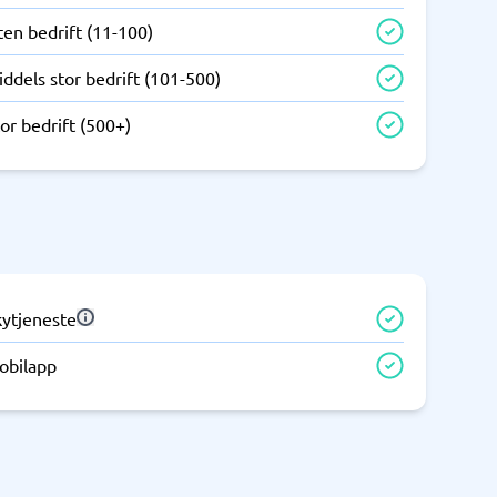
ten bedrift (11-100)
Samsvar
ddels stor bedrift (101-500)
Fysiske sikkerhetssystemer
Consent management platform
or bedrift (500+)
Cybersikkerhetsprogram
Databeskyttelse og GDPR
Endpoint security
kytjeneste
obilapp