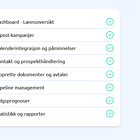
ashboard - Lønnsoversikt
-post-kampanjer
alenderintegrasjon og påminnelser
ontakt og prospekthåndtering
pprette dokumenter og avtaler
ipeline management
algsprognoser
atistikk og rapporter