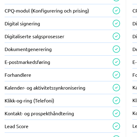
CPQ-modul (Konfigurering och prising)
C
Digital signering
Di
Digitaliserte salgsprosesser
Di
Dokumentgenerering
D
E-postmarkedsføring
E
Forhandlere
F
Ka
Kalender- og aktivitetssynkronisering
Kl
Klikk-og-ring (Telefoni)
K
Kontakt- og prospekthåndtering
L
Lead Score