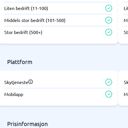
Liten bedrift (11-100)
Li
ering og ATS
Saksbehandling
Middels stor bedrift (101-500)
Mi
em
Saksbehandlingssystem
ringssystem
Helpdesk system
Stor bedrift (500+)
St
Kundeservicesystem
Plattform
rosjekt
Skytjeneste
S
artleggingsverktøy
verktøy
ledelseverktøy
styringsverktøy
planlegging
ortering app
istreringssystem
rdresystem
gsplanlegging
Mobilapp
M
ce
ringssystem
ister
ingsverktøy
Prisinformasjon
3 →