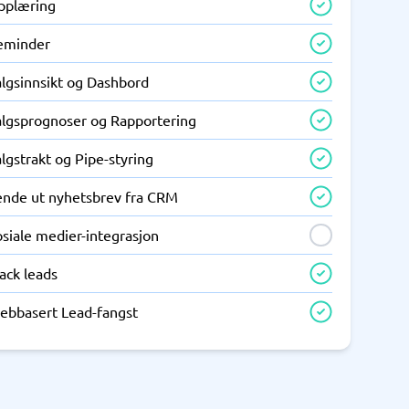
pplæring
eminder
algsinnsikt og Dashbord
algsprognoser og Rapportering
lgstrakt og Pipe-styring
ende ut nyhetsbrev fra CRM
siale medier-integrasjon
ack leads
ebbasert Lead-fangst