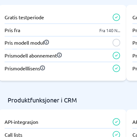
Gratis testperiode
Gr
Pris fra
Pr
Fra 140 N
...
Pris modell modul
P
Prismodell abonnement
P
Prismodelllisens
Pr
Produktfunksjoner i CRM
API-integrasjon
A
Call lists
Ca