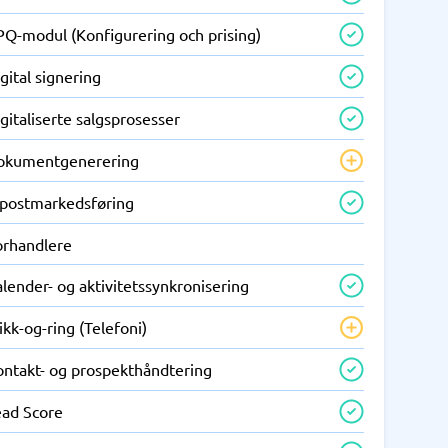
PQ-modul (Konfigurering och prising)
gital signering
gitaliserte salgsprosesser
okumentgenerering
-postmarkedsføring
orhandlere
lender- og aktivitetssynkronisering
ikk-og-ring (Telefoni)
ontakt- og prospekthåndtering
ead Score