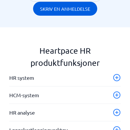
SKRIV EN ANMELDELSE
Heartpace HR
produktfunksjoner
HR system
Administrer brukerrettigheter
HCM-system
Ansettelse
Automatiser arbeidsflyten
Administrer brukerrettigheter
HR analyse
Bonus og insentiv
Ansettelse
CoreHR
Automatiser arbeidsflyten
Analyseverktøy
Lønnskartleggingverktøy