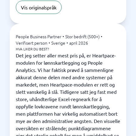
Vis originalspråk
People Business Partner
•
Stor bedrift (500+)
•
Verifisert person
•
Sverige
•
april 2026
HVA LIKER DU BEST?
Det jeg setter aller mest pris på, er Heartpace-
modulen for lønnskartlegging og People
Analytics. Vi har faktisk prøvd å sammenligne
akkurat denne delen med andre systemer på
markedet, men Heartpace-modulen er rett og
slett vanskelig å slå. Tidligere satt jeg fast med
store, uhåndterlige Excel-regneark for å
oppfylle lovkravene rundt lønnskartlegging,
men plattformen har virkelig automatisert bort
mye av den administrative angsten. Den visuelle
oversikten er strålende; punktdiagrammene
gjør det utrolig enkelt for meg å umiddelbart se