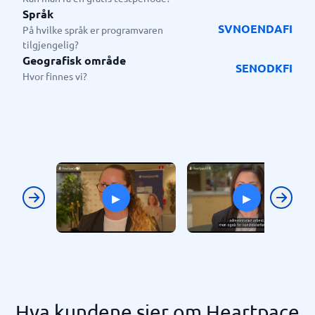
internasjonale standardene for
Språk
SV
NO
EN
DA
FI
, noe som betyr at dine data
informasjonssikkerhet
På hvilke språk er programvaren
tilgjengelig?
alltid er i trygge hender.
Geografisk område
SE
NO
DK
FI
Hvor finnes vi?
▸
▸
Previous
Next
Hva kundene sier om Heartpace