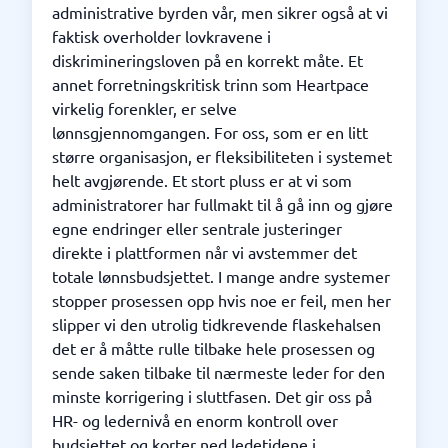
administrative byrden vår, men sikrer også at vi
faktisk overholder lovkravene i
diskrimineringsloven på en korrekt måte. Et
annet forretningskritisk trinn som Heartpace
virkelig forenkler, er selve
lønnsgjennomgangen. For oss, som er en litt
større organisasjon, er fleksibiliteten i systemet
helt avgjørende. Et stort pluss er at vi som
administratorer har fullmakt til å gå inn og gjøre
egne endringer eller sentrale justeringer
direkte i plattformen når vi avstemmer det
totale lønnsbudsjettet. I mange andre systemer
stopper prosessen opp hvis noe er feil, men her
slipper vi den utrolig tidkrevende flaskehalsen
det er å måtte rulle tilbake hele prosessen og
sende saken tilbake til nærmeste leder for den
minste korrigering i sluttfasen. Det gir oss på
HR- og ledernivå en enorm kontroll over
budsjettet og korter ned ledetidene i