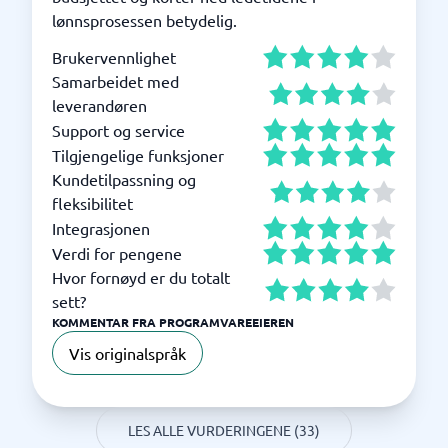
lønnsprosessen betydelig.
Brukervennlighet
Samarbeidet med
leverandøren
Support og service
Tilgjengelige funksjoner
Kundetilpassning og
fleksibilitet
Integrasjonen
Verdi for pengene
Hvor fornøyd er du totalt
sett?
KOMMENTAR FRA PROGRAMVAREEIEREN
Vis originalspråk
LES ALLE VURDERINGENE (33)