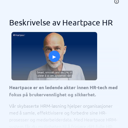
Beskrivelse av Heartpace HR
▸
Heartpace er en ledende aktør innen HR-tech med
fokus på brukervennlighet og sikkerhet.
Vår skybaserte HRM-løsning hjelper organisasjoner
med å samle, effektivisere og forbedre sine HR-
prosesser og medarbeiderdata. Med Heartpace HRM-
system får du muligheten til å frigjøre ditt fulle HR-