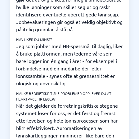
hvilke lønninger som skiller seg ut og raskt
identifisere eventuelle uberettigede lønnsgap.
Jobbevalueringen gir også et veldig objektivt og
pålitelig grunnlag å stå på.
HVA LIKER DU MINST?
Jeg som jobber med HR-spørsmål til daglig, liker
å bruke plattformen, men lederne våre som
bare logger inn én gang i året - for eksempel i
forbindelse med en medarbeider- eller
lønnssamtale - synes ofte at grensesnittet er
ulogisk og uoversiktlig.
HVILKE BEDRIFTSKRITISKE PROBLEMER OPPLEVER DU AT
HEARTPACE HR LØSER?
Når det gjelder de forretningskritiske stegene
systemet løser for oss, er det først og fremst
etterlevelsen og hele lønnsprosessen som har
blitt effektivisert. Automatiseringen av
lønnskartleggingen minimerer ikke bare den