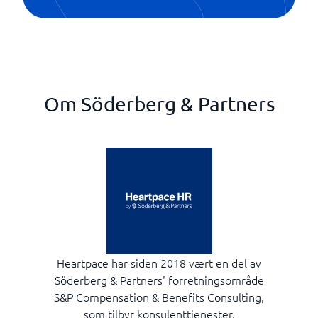
Rapporter og KPIer
Opplæringspakke
Rekruttering
Oppsigelsesundersøkelser
Saksbehandling
Prestasjonsstyring
Selvbetjening
Rapporter og KPIer
Sertifisering
Rekruttering
Om Söderberg & Partners
Single sign-on
Selvbetjening
Tidsrapportering
Sertifisering
Single sign-on
Tidsrapportering
Heartpace har siden 2018 vært en del av
Söderberg & Partners' forretningsområde
S&P Compensation & Benefits Consulting,
som tilbyr konsulenttjenester,