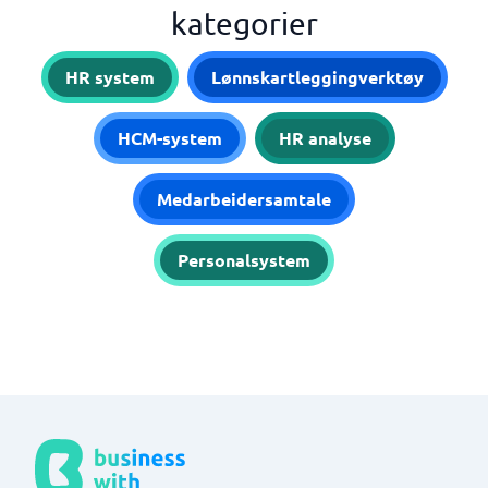
kategorier
HR system
Lønnskartleggingverktøy
HCM-system
HR analyse
Medarbeidersamtale
Personalsystem