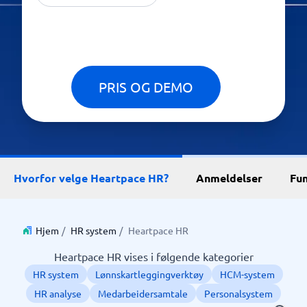
PRIS OG DEMO
Hvorfor velge Heartpace HR?
Anmeldelser
Fu
Hjem
/
HR system
/
Heartpace HR
Heartpace HR vises i følgende kategorier
HR system
Lønnskartleggingverktøy
HCM-system
HR analyse
Medarbeidersamtale
Personalsystem