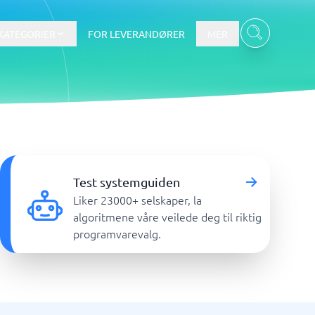
KATEGORIER
FOR LEVERANDØRER
MER
Data & Analyse
tware
Integrasjonsplattform
Verktøy for nettbaserte
Test systemguiden
spørreundersøkelser
Liker 23000+ selskaper, la
BI-verktøy
algoritmene våre veilede deg til riktig
Budsjettering og prognoser
programvarevalg.
Budsjettverktøy
Digital asset management-system
Finansiell rapportering
Vis alle 7 →