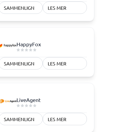
SAMMENLIGN
LES MER
Samsvar
Fysiske sikkerhetssystemer
Consent management platform
Cybersikkerhetsprogram
HappyFox
Databeskyttelse og GDPR
Endpoint security
SAMMENLIGN
LES MER
LiveAgent
SAMMENLIGN
LES MER