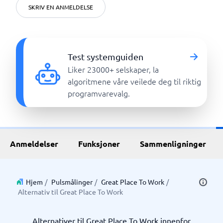
SKRIV EN ANMELDELSE
Test systemguiden
Liker 23000+ selskaper, la
algoritmene våre veilede deg til riktig
programvarevalg.
Anmeldelser
Funksjoner
Sammenligninger
Hjem
/
Pulsmålinger
/
Great Place To Work
/
Alternativ til Great Place To Work
Alternativer til Great Place To Work innenfor