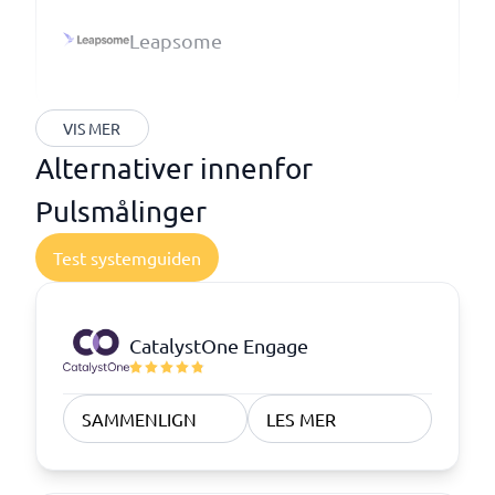
Leapsome
VIS MER
Alternativer innenfor
Pulsmålinger
Test systemguiden
CatalystOne Engage
SAMMENLIGN
LES MER