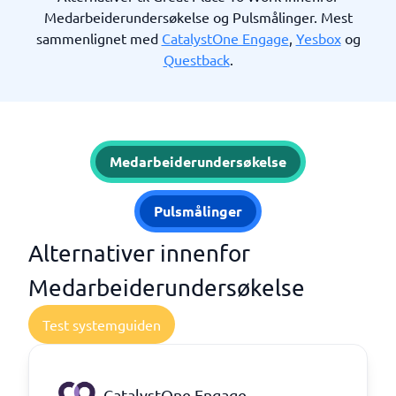
Medarbeiderundersøkelse og Pulsmålinger. Mest
sammenlignet med
CatalystOne Engage
,
Yesbox
og
Questback
.
Medarbeiderundersøkelse
Pulsmålinger
Alternativer innenfor
Medarbeiderundersøkelse
Test systemguiden
CatalystOne Engage