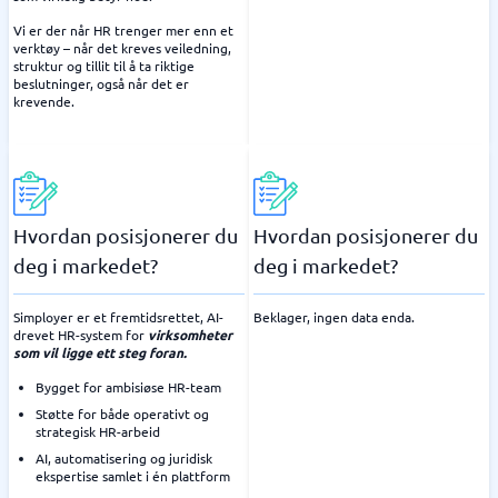
Vi er der når HR trenger mer enn et
verktøy – når det kreves veiledning,
struktur og tillit til å ta riktige
beslutninger, også når det er
krevende.
Hvordan posisjonerer du
Hvordan posisjonerer du
deg i markedet?
deg i markedet?
Simployer er et fremtidsrettet, AI-
Beklager, ingen data enda.
drevet HR-system for
virksomheter
som vil ligge ett steg foran.
Bygget for ambisiøse HR-team
Støtte for både operativt og
strategisk HR-arbeid
AI, automatisering og juridisk
ekspertise samlet i én plattform