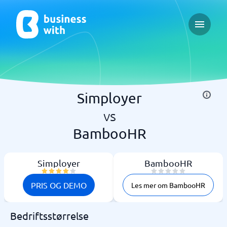
Open ma
Simployer
vs
BambooHR
Simployer
BambooHR
PRIS OG DEMO
Les mer om BambooHR
Bedriftsstørrelse