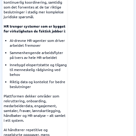
kontinuerlig koordinering, samtidig
som det forventes at de tar riktige
beslutninger i stadig mer komplekse
juridiske spørsmål.
HR trenger systemer som er bygget
for virkeligheten de faktisk jobber i:
AI-drevne HR-agenter som driver
arbeidet fremover
Sammenhengende arbeidsflyter
på tvers av hele HR-arbeidet
Innebygd ekspertstøtte og tilgang
til menneskelig rådgivning ved
behov
Riktig data og kontekst for bedre
beslutninger
Plattformen dekker områder som
rekruttering, onboarding,
medarbeiderdata, engasjement,
samtaler, fravær, lønnskartlegging,
håndbøker og HR-analyse – alt samlet
i ett system.
AI håndterer repetitive og
regelstyrte oppgaver, mens