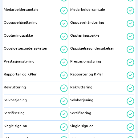
Medarbeidersamtale
Medarbeidersamtale
Oppgavehåndtering
Oppgavehåndtering
Opplæringspakke
Opplæringspakke
Oppsigelsesundersøkelser
Oppsigelsesundersøkelser
Prestasjonsstyring
Prestasjonsstyring
Rapporter og KPIer
Rapporter og KPIer
Rekruttering
Rekruttering
Selvbetjening
Selvbetjening
Sertifisering
Sertifisering
Single sign-on
Single sign-on