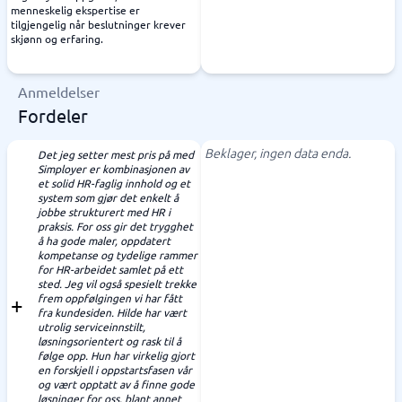
menneskelig ekspertise er
tilgjengelig når beslutninger krever
skjønn og erfaring.
Anmeldelser
Fordeler
Beklager, ingen data enda.
Det jeg setter mest pris på med
Simployer er kombinasjonen av
et solid HR-faglig innhold og et
system som gjør det enkelt å
jobbe strukturert med HR i
praksis. For oss gir det trygghet
å ha gode maler, oppdatert
kompetanse og tydelige rammer
for HR-arbeidet samlet på ett
sted. Jeg vil også spesielt trekke
frem oppfølgingen vi har fått
fra kundesiden. Hilde har vært
utrolig serviceinnstilt,
løsningsorientert og rask til å
følge opp. Hun har virkelig gjort
en forskjell i oppstartsfasen vår
og vært opptatt av å finne gode
løsninger for oss, blant annet