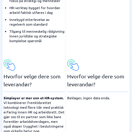
fokus på strategi og mennesker
HR-verktøy bygget for hvordan
arbeid faktisk utføres i dag
Innebygd etterlevelse av
regelverk som standard
Tilgang til menneskelig rådgivning
innen juridiske og strategiske
komplekse spørsmål
Hvorfor velge dere som
Hvorfor velge dere som
leverandør?
leverandør?
Simployer er mer enn et HR-system.
Beklager, ingen data enda.
Vi kombinerer fremtidsrettet
teknologi med flere tiår med praktisk
erfaring innen HR og arbeidsrett. Det
gjør oss til en partner som ikke bare
forenkler arbeidshverdagen, men
også skaper trygghet i beslutningene
som virkelig betyr noe.