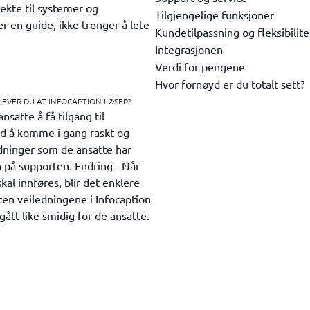
ekte til systemer og
Tilgjengelige funksjoner
er en guide, ikke trenger å lete
Kundetilpassning og fleksibilite
Integrasjonen
Verdi for pengene
Hvor fornøyd er du totalt sett?
LEVER DU AT INFOCAPTION LØSER?
satte å få tilgang til
d å komme i gang raskt og
edninger som de ansatte har
n på supporten. Endring - Når
al innføres, blir det enklere
Uten veiledningene i Infocaption
gått like smidig for de ansatte.