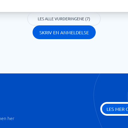
LES ALLE VURDERINGENE (7)
SKRIV EN ANMELDELSE
LES MER 
nen her