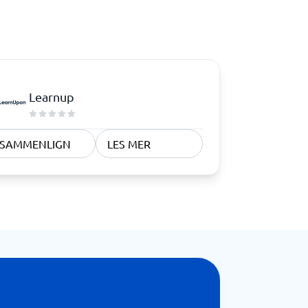
Samsvar
Fysiske sikkerhetssystemer
Consent management platform
Cybersikkerhetsprogram
Learnup
Databeskyttelse og GDPR
Endpoint security
SAMMENLIGN
LES MER