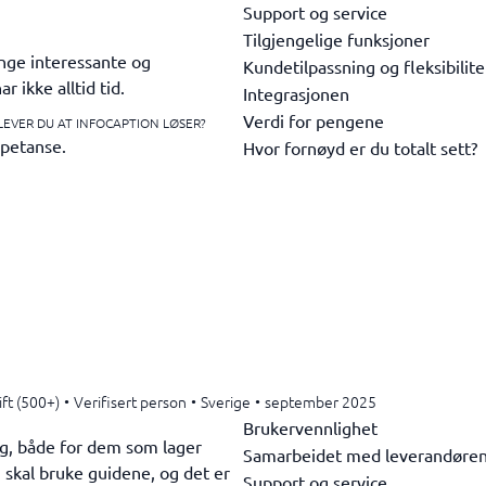
Support og service
Tilgjengelige funksjoner
mange interessante og
Kundetilpassning og fleksibilite
 ikke alltid tid.
Integrasjonen
Verdi for pengene
LEVER DU AT INFOCAPTION LØSER?
petanse.
Hvor fornøyd er du totalt sett?
ift (500+)
•
Verifisert person
•
Sverige
•
september 2025
Brukervennlighet
lig, både for dem som lager
Samarbeidet med leverandøre
skal bruke guidene, og det er
Support og service