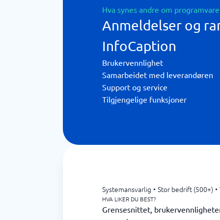
Hva synes andre om programvare
Anmeldelser og ra
InfoCaption
Brukervennlighet
Samarbeidet med leverandøren
Support og service
Tilgjengelige funksjoner
Systemansvarlig
•
Stor bedrift (500+)
•
HVA LIKER DU BEST?
Grensesnittet, brukervennlighete