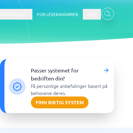
KATEGORIER
FOR LEVERANDØRER
MER
Data & Analyse
Passer systemet for
tware
Integrasjonsplattform
Verktøy for nettbaserte
bedriften din?
spørreundersøkelser
Få personlige anbefalinger basert på
BI-verktøy
behovene deres.
Budsjettering og prognoser
FINN RIKTIG SYSTEM
Budsjettverktøy
Digital asset management-system
Finansiell rapportering
Vis alle 7 →