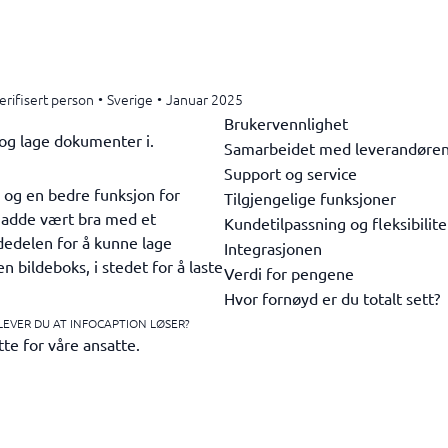
erifisert person
•
Sverige
•
Januar 2025
Brukervennlighet
 og lage dokumenter i.
Samarbeidet med leverandøre
Support og service
 og en bedre funksjon for
Tilgjengelige funksjoner
 hadde vært bra med et
Kundetilpassning og fleksibilite
dedelen for å kunne lage
Integrasjonen
n bildeboks, i stedet for å laste
Verdi for pengene
Hvor fornøyd er du totalt sett?
LEVER DU AT INFOCAPTION LØSER?
tte for våre ansatte.