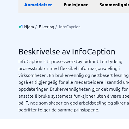
Anmeldelser
Funksjoner
Sammenligni
E-handel
ERP
WMS sy
E-handelsplattform
ERP syst
Betalingsløsninger
Forretni
Hjem
/
E-læring
/
InfoCaption
CMS
Lagersty
Nettbutikk
Økonomi
Innkjøps
Beskrivelse av InfoCaption
Supply c
Vis alle 7
InfoCaption sitt prosessverktøy bidrar til en tydelig
prosesstruktur med fleksibel informasjonsdeling i
virksomheten. En brukervennlig og nettbasert løsnin
Kassasystem
Kvalite
også er tilgjengelig for alle medarbeidere i sanntid u
Intranet
Journal
Kvalitet
Low-cod
Prosess
RPA-sys
TMS-sy
Bookingsystem
Ledelses
oppdateringer. Brukervennligheten gjør det mulig for 
Butikkdatasystem
No-code 
ansatte å bruke systemets funksjoner uten å være spes
Kassasystem
AML-sys
på IT, noe som skaper en god arbeidsdeling og sikrer at
Kassasystem butikk
Avvikshå
bedrifter følger de samme prinsippene.
Kassasystem restaurant
Flåtesty
Ikke sikker på hvilket system?
POS-system
HMS sys
Sta
Systemveiledningen finner den rette på få minutter.
Vis alle 1