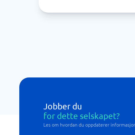
Jobber du
for dette selskapet?
Les om hvordan du oppdaterer informasjo