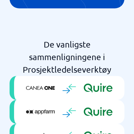
Ubegrensede prosjekter
Varsler
De vanligste
sammenligningene i
Prosjektledelseverktøy