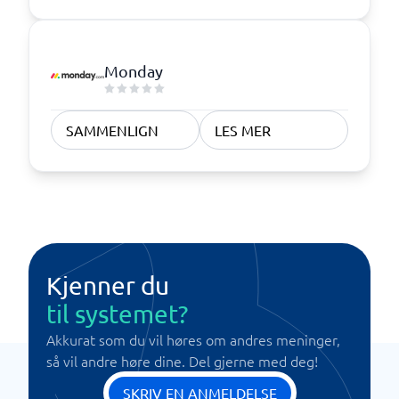
Monday
SAMMENLIGN
LES MER
Kjenner du
til systemet?
Akkurat som du vil høres om andres meninger,
så vil andre høre dine. Del gjerne med deg!
SKRIV EN ANMELDELSE